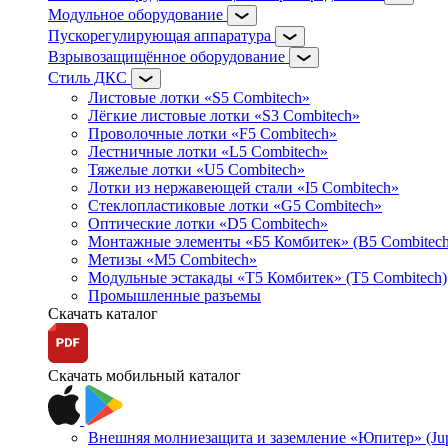
Модульное оборудование
Пускорегулирующая аппаратура
Взрывозащищённое оборудование
Стиль ДКС
Листовые лотки «S5 Combitech»
Лёгкие листовые лотки «S3 Combitech»
Проволочные лотки «F5 Combitech»
Лестничные лотки «L5 Combitech»
Тяжелые лотки «U5 Combitech»
Лотки из нержавеющей стали «I5 Combitech»
Стеклопластиковые лотки «G5 Combitech»
Оптические лотки «D5 Combitech»
Монтажные элементы «Б5 Комбитек» (B5 Combitech
Метизы «M5 Combitech»
Модульные эстакады «Т5 Комбитек» (T5 Combitech)
Промышленные разъемы
Скачать каталог
Скачать мобильный каталог
Внешняя молниезащита и заземление «Юпитер» (Jupi