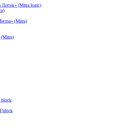
огик» (Mitra logic)
a)
тра» (Mitra)
(Mitra)
block
 block