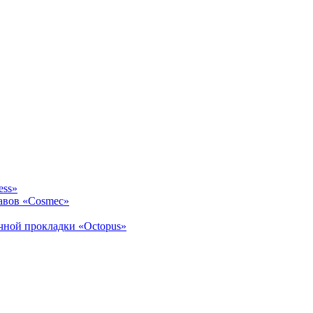
ess»
авов «Cosmec»
ичной прокладки «Octopus»