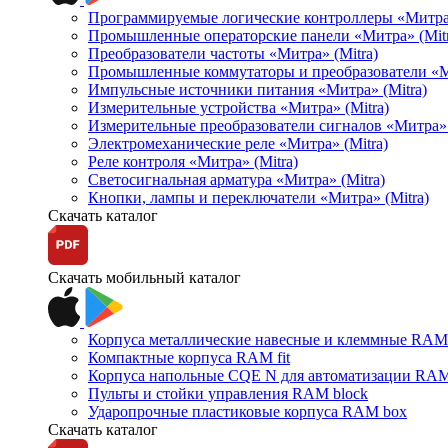
Программируемые логические контроллеры «Митра Л
Промышленные операторские панели «Митра» (Mitr
Преобразователи частоты «Митра» (Mitra)
Промышленные коммутаторы и преобразователи «Ми
Импульсные источники питания «Митра» (Mitra)
Измерительные устройства «Митра» (Mitra)
Измерительные преобразователи сигналов «Митра» 
Электромеханические реле «Митра» (Mitra)
Реле контроля «Митра» (Mitra)
Светосигнальная арматура «Митра» (Mitra)
Кнопки, лампы и переключатели «Митра» (Mitra)
Скачать каталог
Скачать мобильный каталог
Корпуса металлические навесные и клеммные RAM 
Компактные корпуса RAM fit
Корпуса напольные CQE N для автоматизации RAM
Пульты и стойки управления RAM block
Ударопрочные пластиковые корпуса RAM box
Скачать каталог