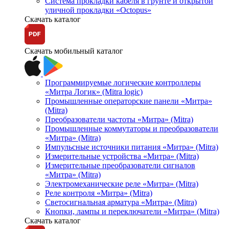
Система прокладки кабеля в грунте и открытой
уличной прокладки «Octopus»
Скачать каталог
Скачать мобильный каталог
Программируемые логические контроллеры
«Митра Логик» (Mitra logic)
Промышленные операторские панели «Митра»
(Mitra)
Преобразователи частоты «Митра» (Mitra)
Промышленные коммутаторы и преобразователи
«Митра» (Mitra)
Импульсные источники питания «Митра» (Mitra)
Измерительные устройства «Митра» (Mitra)
Измерительные преобразователи сигналов
«Митра» (Mitra)
Электромеханические реле «Митра» (Mitra)
Реле контроля «Митра» (Mitra)
Светосигнальная арматура «Митра» (Mitra)
Кнопки, лампы и переключатели «Митра» (Mitra)
Скачать каталог