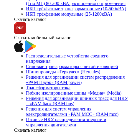
(Trio MT) 80-200 кВА расширенного применения
ИБП трёхфазные трансформаторные (10-500кВА)
ИБП трёхфазные модульные (25-1200кВА)
Скачать каталог
Скачать мобильный каталог
Распределительные устройства среднего
напряжения
Силовые трансформаторы с литой изоляцией
Шинопроводы «Геркулес» (Hercules)
Решения для организации систем распределения
«РАМ Пауэр» (RAM power)
Трансформаторы тока
Гибкие изолированные шины «Медиа» (Media)
Решения для организации шинных трасс для НКУ
– «РАМ бас» (RAM bus)
Решения для систем управления
электродвигателями «РАМ МСС» (RAM mcc)
Готовые НКУ распределения энергии и
управления двигателями
Скачать каталог