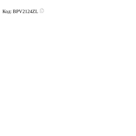
Код:
BPV2124ZL