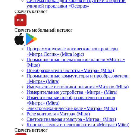
Система прокладки кабеля в грунте и открытой
уличной прокладки «Octopus»
Скачать каталог
Скачать мобильный каталог
Программируемые логические контроллеры
«Митра Логик» (Mitra logic)
Промышленные операторские панели «Митра»
(Mitra)
Преобразователи частоты «Митра» (Mitra)
Промышленные коммутаторы и преобразователи
«Митра» (Mitra)
Импульсные источники питания «Митра» (Mitra)
Измерительные устройства «Митра» (Mitra)
Измерительные преобразователи сигналов
«Митра» (Mitra)
Электромеханические реле «Митра» (Mitra)
Реле контроля «Митра» (Mitra)
Светосигнальная арматура «Митра» (Mitra)
Кнопки, лампы и переключатели «Митра» (Mitra)
Скачать каталог