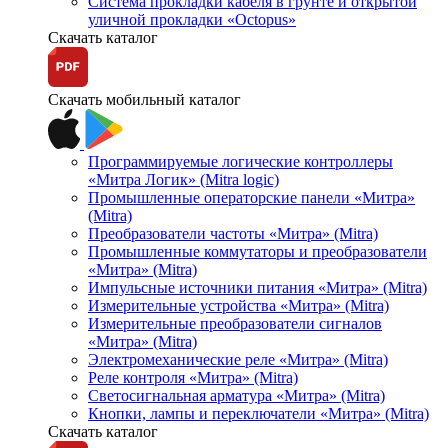
Система прокладки кабеля в грунте и открытой
уличной прокладки «Octopus»
Скачать каталог
Скачать мобильный каталог
Программируемые логические контроллеры
«Митра Логик» (Mitra logic)
Промышленные операторские панели «Митра»
(Mitra)
Преобразователи частоты «Митра» (Mitra)
Промышленные коммутаторы и преобразователи
«Митра» (Mitra)
Импульсные источники питания «Митра» (Mitra)
Измерительные устройства «Митра» (Mitra)
Измерительные преобразователи сигналов
«Митра» (Mitra)
Электромеханические реле «Митра» (Mitra)
Реле контроля «Митра» (Mitra)
Светосигнальная арматура «Митра» (Mitra)
Кнопки, лампы и переключатели «Митра» (Mitra)
Скачать каталог