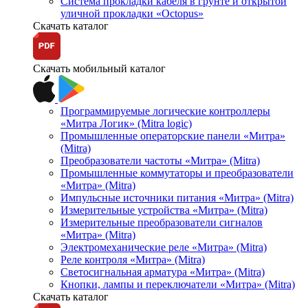
Система прокладки кабеля в грунте и открытой
уличной прокладки «Octopus»
Скачать каталог
Скачать мобильный каталог
Программируемые логические контроллеры
«Митра Логик» (Mitra logic)
Промышленные операторские панели «Митра»
(Mitra)
Преобразователи частоты «Митра» (Mitra)
Промышленные коммутаторы и преобразователи
«Митра» (Mitra)
Импульсные источники питания «Митра» (Mitra)
Измерительные устройства «Митра» (Mitra)
Измерительные преобразователи сигналов
«Митра» (Mitra)
Электромеханические реле «Митра» (Mitra)
Реле контроля «Митра» (Mitra)
Светосигнальная арматура «Митра» (Mitra)
Кнопки, лампы и переключатели «Митра» (Mitra)
Скачать каталог