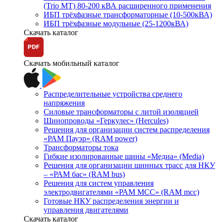
(Trio MT) 80-200 кВА расширенного применения
ИБП трёхфазные трансформаторные (10-500кВА)
ИБП трёхфазные модульные (25-1200кВА)
Скачать каталог
Скачать мобильный каталог
Распределительные устройства среднего
напряжения
Силовые трансформаторы с литой изоляцией
Шинопроводы «Геркулес» (Hercules)
Решения для организации систем распределения
«РАМ Пауэр» (RAM power)
Трансформаторы тока
Гибкие изолированные шины «Медиа» (Media)
Решения для организации шинных трасс для НКУ
– «РАМ бас» (RAM bus)
Решения для систем управления
электродвигателями «РАМ МСС» (RAM mcc)
Готовые НКУ распределения энергии и
управления двигателями
Скачать каталог