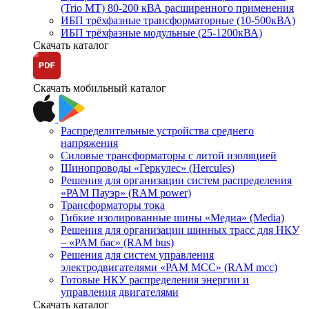
(Trio MT) 80-200 кВА расширенного применения
ИБП трёхфазные трансформаторные (10-500кВА)
ИБП трёхфазные модульные (25-1200кВА)
Скачать каталог
Скачать мобильный каталог
Распределительные устройства среднего
напряжения
Силовые трансформаторы с литой изоляцией
Шинопроводы «Геркулес» (Hercules)
Решения для организации систем распределения
«РАМ Пауэр» (RAM power)
Трансформаторы тока
Гибкие изолированные шины «Медиа» (Media)
Решения для организации шинных трасс для НКУ
– «РАМ бас» (RAM bus)
Решения для систем управления
электродвигателями «РАМ МСС» (RAM mcc)
Готовые НКУ распределения энергии и
управления двигателями
Скачать каталог