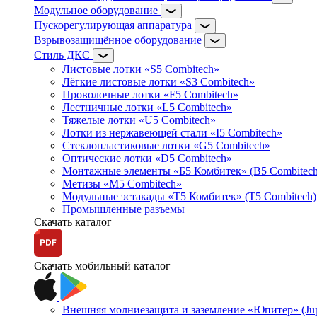
Модульное оборудование
Пускорегулирующая аппаратура
Взрывозащищённое оборудование
Стиль ДКС
Листовые лотки «S5 Combitech»
Лёгкие листовые лотки «S3 Combitech»
Проволочные лотки «F5 Combitech»
Лестничные лотки «L5 Combitech»
Тяжелые лотки «U5 Combitech»
Лотки из нержавеющей стали «I5 Combitech»
Стеклопластиковые лотки «G5 Combitech»
Оптические лотки «D5 Combitech»
Монтажные элементы «Б5 Комбитек» (B5 Combitech
Метизы «M5 Combitech»
Модульные эстакады «Т5 Комбитек» (T5 Combitech)
Промышленные разъемы
Скачать каталог
Скачать мобильный каталог
Внешняя молниезащита и заземление «Юпитер» (Jupi