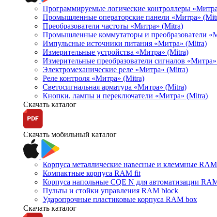
Программируемые логические контроллеры «Митра Л
Промышленные операторские панели «Митра» (Mitr
Преобразователи частоты «Митра» (Mitra)
Промышленные коммутаторы и преобразователи «Ми
Импульсные источники питания «Митра» (Mitra)
Измерительные устройства «Митра» (Mitra)
Измерительные преобразователи сигналов «Митра» 
Электромеханические реле «Митра» (Mitra)
Реле контроля «Митра» (Mitra)
Светосигнальная арматура «Митра» (Mitra)
Кнопки, лампы и переключатели «Митра» (Mitra)
Скачать каталог
Скачать мобильный каталог
Корпуса металлические навесные и клеммные RAM 
Компактные корпуса RAM fit
Корпуса напольные CQE N для автоматизации RAM
Пульты и стойки управления RAM block
Ударопрочные пластиковые корпуса RAM box
Скачать каталог