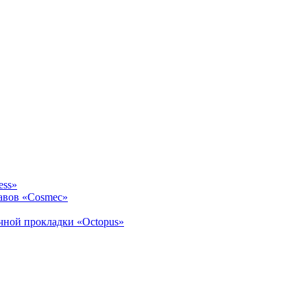
ess»
авов «Cosmec»
ичной прокладки «Octopus»