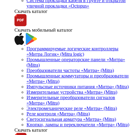
Система прокладки кабеля в грунте и открытой
уличной прокладки «Octopus»
Скачать каталог
Скачать мобильный каталог
Программируемые логические контроллеры
«Митра Логик» (Mitra logic)
Промышленные операторские панели «Митра»
(Mitra)
Преобразователи частоты «Митра» (Mitra)
Промышленные коммутаторы и преобразователи
«Митра» (Mitra)
Импульсные источники питания «Митра» (Mitra)
Измерительные устройства «Митра» (Mitra)
Измерительные преобразователи сигналов
«Митра» (Mitra)
Электромеханические реле «Митра» (Mitra)
Реле контроля «Митра» (Mitra)
Светосигнальная арматура «Митра» (Mitra)
Кнопки, лампы и переключатели «Митра» (Mitra)
Скачать каталог