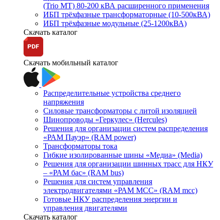
(Trio MT) 80-200 кВА расширенного применения
ИБП трёхфазные трансформаторные (10-500кВА)
ИБП трёхфазные модульные (25-1200кВА)
Скачать каталог
Скачать мобильный каталог
Распределительные устройства среднего
напряжения
Силовые трансформаторы с литой изоляцией
Шинопроводы «Геркулес» (Hercules)
Решения для организации систем распределения
«РАМ Пауэр» (RAM power)
Трансформаторы тока
Гибкие изолированные шины «Медиа» (Media)
Решения для организации шинных трасс для НКУ
– «РАМ бас» (RAM bus)
Решения для систем управления
электродвигателями «РАМ МСС» (RAM mcc)
Готовые НКУ распределения энергии и
управления двигателями
Скачать каталог