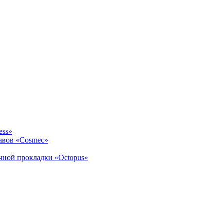
ess»
авов «Cosmec»
ичной прокладки «Octopus»