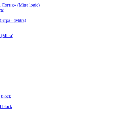
огик» (Mitra logic)
a)
тра» (Mitra)
(Mitra)
block
 block