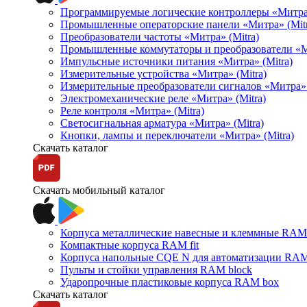
Программируемые логические контроллеры «Митра Л
Промышленные операторские панели «Митра» (Mitr
Преобразователи частоты «Митра» (Mitra)
Промышленные коммутаторы и преобразователи «Ми
Импульсные источники питания «Митра» (Mitra)
Измерительные устройства «Митра» (Mitra)
Измерительные преобразователи сигналов «Митра» 
Электромеханические реле «Митра» (Mitra)
Реле контроля «Митра» (Mitra)
Светосигнальная арматура «Митра» (Mitra)
Кнопки, лампы и переключатели «Митра» (Mitra)
Скачать каталог
Скачать мобильный каталог
Корпуса металлические навесные и клеммные RAM 
Компактные корпуса RAM fit
Корпуса напольные CQE N для автоматизации RAM
Пульты и стойки управления RAM block
Ударопрочные пластиковые корпуса RAM box
Скачать каталог