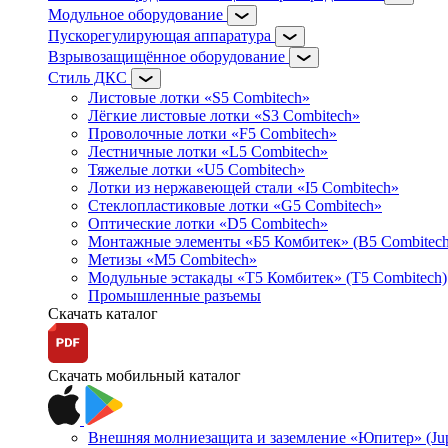
Модульное оборудование
Пускорегулирующая аппаратура
Взрывозащищённое оборудование
Стиль ДКС
Листовые лотки «S5 Combitech»
Лёгкие листовые лотки «S3 Combitech»
Проволочные лотки «F5 Combitech»
Лестничные лотки «L5 Combitech»
Тяжелые лотки «U5 Combitech»
Лотки из нержавеющей стали «I5 Combitech»
Стеклопластиковые лотки «G5 Combitech»
Оптические лотки «D5 Combitech»
Монтажные элементы «Б5 Комбитек» (B5 Combitech
Метизы «M5 Combitech»
Модульные эстакады «Т5 Комбитек» (T5 Combitech)
Промышленные разъемы
Скачать каталог
Скачать мобильный каталог
Внешняя молниезащита и заземление «Юпитер» (Jupi