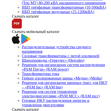
(Trio MT) 80-200 кВА расширенного применения
ИБП трёхфазные трансформаторные (10-500кВА)
ИБП трёхфазные модульные (25-1200кВА)
Скачать каталог
Скачать мобильный каталог
Распределительные устройства среднего
напряжения
Силовые трансформаторы с литой изоляцией
Шинопроводы «Геркулес» (Hercules)
Решения для организации систем распределения
«РАМ Пауэр» (RAM power)
Трансформаторы тока
Гибкие изолированные шины «Медиа» (Media)
Решения для организации шинных трасс для НКУ
– «РАМ бас» (RAM bus)
Решения для систем управления
электродвигателями «РАМ МСС» (RAM mcc)
Готовые НКУ распределения энергии и
управления двигателями
Скачать каталог