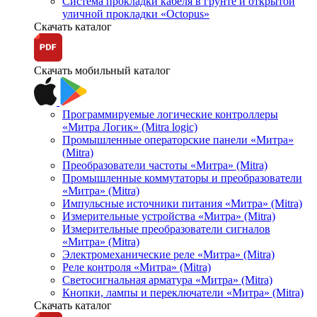
Система прокладки кабеля в грунте и открытой
уличной прокладки «Octopus»
Скачать каталог
Скачать мобильный каталог
Программируемые логические контроллеры
«Митра Логик» (Mitra logic)
Промышленные операторские панели «Митра»
(Mitra)
Преобразователи частоты «Митра» (Mitra)
Промышленные коммутаторы и преобразователи
«Митра» (Mitra)
Импульсные источники питания «Митра» (Mitra)
Измерительные устройства «Митра» (Mitra)
Измерительные преобразователи сигналов
«Митра» (Mitra)
Электромеханические реле «Митра» (Mitra)
Реле контроля «Митра» (Mitra)
Светосигнальная арматура «Митра» (Mitra)
Кнопки, лампы и переключатели «Митра» (Mitra)
Скачать каталог