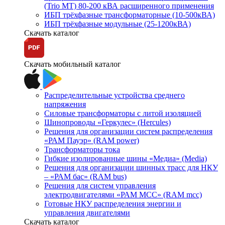
(Trio MT) 80-200 кВА расширенного применения
ИБП трёхфазные трансформаторные (10-500кВА)
ИБП трёхфазные модульные (25-1200кВА)
Скачать каталог
Скачать мобильный каталог
Распределительные устройства среднего
напряжения
Силовые трансформаторы с литой изоляцией
Шинопроводы «Геркулес» (Hercules)
Решения для организации систем распределения
«РАМ Пауэр» (RAM power)
Трансформаторы тока
Гибкие изолированные шины «Медиа» (Media)
Решения для организации шинных трасс для НКУ
– «РАМ бас» (RAM bus)
Решения для систем управления
электродвигателями «РАМ МСС» (RAM mcc)
Готовые НКУ распределения энергии и
управления двигателями
Скачать каталог