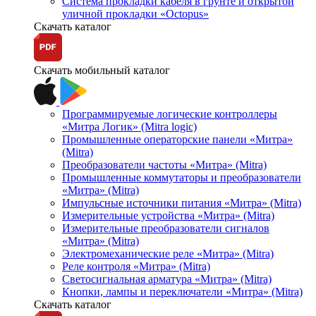
Система прокладки кабеля в грунте и открытой
уличной прокладки «Octopus»
Скачать каталог
Скачать мобильный каталог
Программируемые логические контроллеры
«Митра Логик» (Mitra logic)
Промышленные операторские панели «Митра»
(Mitra)
Преобразователи частоты «Митра» (Mitra)
Промышленные коммутаторы и преобразователи
«Митра» (Mitra)
Импульсные источники питания «Митра» (Mitra)
Измерительные устройства «Митра» (Mitra)
Измерительные преобразователи сигналов
«Митра» (Mitra)
Электромеханические реле «Митра» (Mitra)
Реле контроля «Митра» (Mitra)
Светосигнальная арматура «Митра» (Mitra)
Кнопки, лампы и переключатели «Митра» (Mitra)
Скачать каталог