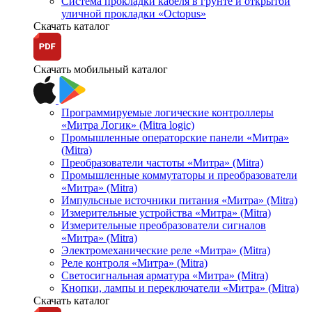
Система прокладки кабеля в грунте и открытой
уличной прокладки «Octopus»
Скачать каталог
Скачать мобильный каталог
Программируемые логические контроллеры
«Митра Логик» (Mitra logic)
Промышленные операторские панели «Митра»
(Mitra)
Преобразователи частоты «Митра» (Mitra)
Промышленные коммутаторы и преобразователи
«Митра» (Mitra)
Импульсные источники питания «Митра» (Mitra)
Измерительные устройства «Митра» (Mitra)
Измерительные преобразователи сигналов
«Митра» (Mitra)
Электромеханические реле «Митра» (Mitra)
Реле контроля «Митра» (Mitra)
Светосигнальная арматура «Митра» (Mitra)
Кнопки, лампы и переключатели «Митра» (Mitra)
Скачать каталог