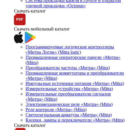
Система прокладки кабеля в грунте и открытой
уличной прокладки «Octopus»
Скачать каталог
Скачать мобильный каталог
Программируемые логические контроллеры
«Митра Логик» (Mitra logic)
Промышленные операторские панели «Митра»
(Mitra)
Преобразователи частоты «Митра» (Mitra)
Промышленные коммутаторы и преобразователи
«Митра» (Mitra)
Импульсные источники питания «Митра» (Mitra)
Измерительные устройства «Митра» (Mitra)
Измерительные преобразователи сигналов
«Митра» (Mitra)
Электромеханические реле «Митра» (Mitra)
Реле контроля «Митра» (Mitra)
Светосигнальная арматура «Митра» (Mitra)
Кнопки, лампы и переключатели «Митра» (Mitra)
Скачать каталог