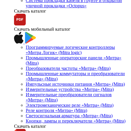
Система прокладки кабеля в грунте и открытой
уличной прокладки «Octopus»
Скачать каталог
Скачать мобильный каталог
Программируемые логические контроллеры
«Митра Логик» (Mitra logic)
Промышленные операторские панели «Митра»
(Mitra)
Преобразователи частоты «Митра» (Mitra)
Промышленные коммутаторы и преобразователи
«Митра» (Mitra)
Импульсные источники питания «Митра» (Mitra)
Измерительные устройства «Митра» (Mitra)
Измерительные преобразователи сигналов
«Митра» (Mitra)
Электромеханические реле «Митра» (Mitra)
Реле контроля «Митра» (Mitra)
Светосигнальная арматура «Митра» (Mitra)
Кнопки, лампы и переключатели «Митра» (Mitra)
Скачать каталог