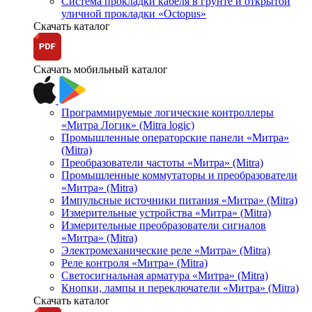
Система прокладки кабеля в грунте и открытой
уличной прокладки «Octopus»
Скачать каталог
Скачать мобильный каталог
Программируемые логические контроллеры
«Митра Логик» (Mitra logic)
Промышленные операторские панели «Митра»
(Mitra)
Преобразователи частоты «Митра» (Mitra)
Промышленные коммутаторы и преобразователи
«Митра» (Mitra)
Импульсные источники питания «Митра» (Mitra)
Измерительные устройства «Митра» (Mitra)
Измерительные преобразователи сигналов
«Митра» (Mitra)
Электромеханические реле «Митра» (Mitra)
Реле контроля «Митра» (Mitra)
Светосигнальная арматура «Митра» (Mitra)
Кнопки, лампы и переключатели «Митра» (Mitra)
Скачать каталог