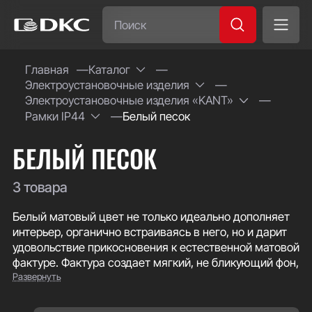
Часто ищут:
Главная
Каталог
Электроустановочные изделия
Специсполнение
Электроустановочные изделия «KANT»
Рамки IP44
Белый песок
БЕЛЫЙ ПЕСОК
3 товара
Белый матовый цвет не только идеально дополняет
интерьер, органично встраиваясь в него, но и дарит
удовольствие прикосновения к естественной матовой
фактуре. Фактура создает мягкий, не бликующий фон,
Развернуть
на котором механизмы выглядят особенно
выразительно.