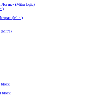
огик» (Mitra logic)
a)
тра» (Mitra)
(Mitra)
block
 block