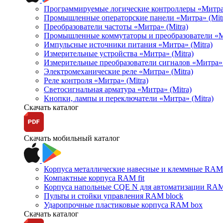
Программируемые логические контроллеры «Митра Л
Промышленные операторские панели «Митра» (Mitr
Преобразователи частоты «Митра» (Mitra)
Промышленные коммутаторы и преобразователи «Ми
Импульсные источники питания «Митра» (Mitra)
Измерительные устройства «Митра» (Mitra)
Измерительные преобразователи сигналов «Митра» 
Электромеханические реле «Митра» (Mitra)
Реле контроля «Митра» (Mitra)
Светосигнальная арматура «Митра» (Mitra)
Кнопки, лампы и переключатели «Митра» (Mitra)
Скачать каталог
Скачать мобильный каталог
Корпуса металлические навесные и клеммные RAM 
Компактные корпуса RAM fit
Корпуса напольные CQE N для автоматизации RAM
Пульты и стойки управления RAM block
Ударопрочные пластиковые корпуса RAM box
Скачать каталог