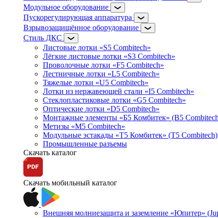
Модульное оборудование
Пускорегулирующая аппаратура
Взрывозащищённое оборудование
Стиль ДКС
Листовые лотки «S5 Combitech»
Лёгкие листовые лотки «S3 Combitech»
Проволочные лотки «F5 Combitech»
Лестничные лотки «L5 Combitech»
Тяжелые лотки «U5 Combitech»
Лотки из нержавеющей стали «I5 Combitech»
Стеклопластиковые лотки «G5 Combitech»
Оптические лотки «D5 Combitech»
Монтажные элементы «Б5 Комбитек» (B5 Combitech
Метизы «M5 Combitech»
Модульные эстакады «Т5 Комбитек» (T5 Combitech)
Промышленные разъемы
Скачать каталог
Скачать мобильный каталог
Внешняя молниезащита и заземление «Юпитер» (Jupi