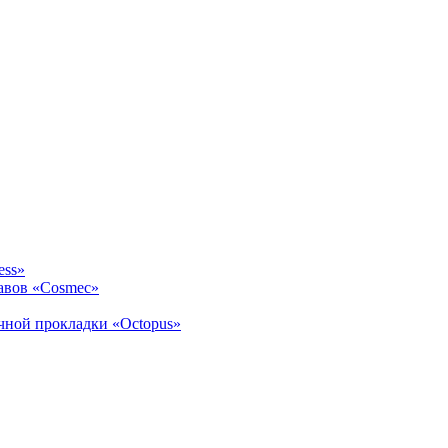
ess»
авов «Cosmec»
ичной прокладки «Octopus»