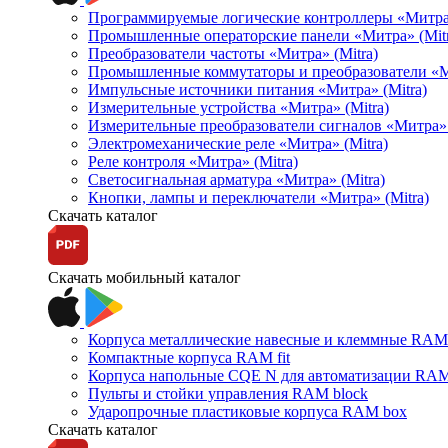
Программируемые логические контроллеры «Митра Л
Промышленные операторские панели «Митра» (Mitr
Преобразователи частоты «Митра» (Mitra)
Промышленные коммутаторы и преобразователи «Ми
Импульсные источники питания «Митра» (Mitra)
Измерительные устройства «Митра» (Mitra)
Измерительные преобразователи сигналов «Митра» 
Электромеханические реле «Митра» (Mitra)
Реле контроля «Митра» (Mitra)
Светосигнальная арматура «Митра» (Mitra)
Кнопки, лампы и переключатели «Митра» (Mitra)
Скачать каталог
Скачать мобильный каталог
Корпуса металлические навесные и клеммные RAM 
Компактные корпуса RAM fit
Корпуса напольные CQE N для автоматизации RAM
Пульты и стойки управления RAM block
Ударопрочные пластиковые корпуса RAM box
Скачать каталог