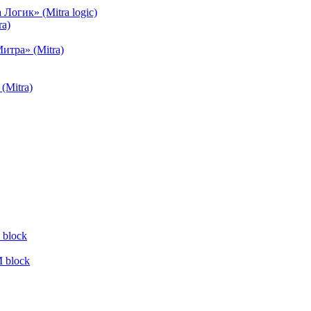
огик» (Mitra logic)
a)
тра» (Mitra)
(Mitra)
block
 block