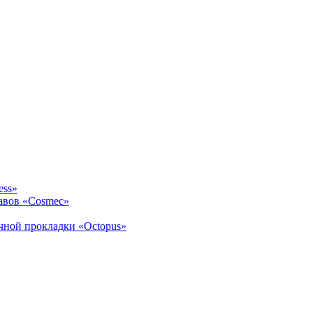
ess»
авов «Cosmec»
ичной прокладки «Octopus»