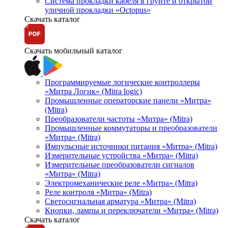
Система прокладки кабеля в грунте и открытой
уличной прокладки «Octopus»
Скачать каталог
Скачать мобильный каталог
Программируемые логические контроллеры
«Митра Логик» (Mitra logic)
Промышленные операторские панели «Митра»
(Mitra)
Преобразователи частоты «Митра» (Mitra)
Промышленные коммутаторы и преобразователи
«Митра» (Mitra)
Импульсные источники питания «Митра» (Mitra)
Измерительные устройства «Митра» (Mitra)
Измерительные преобразователи сигналов
«Митра» (Mitra)
Электромеханические реле «Митра» (Mitra)
Реле контроля «Митра» (Mitra)
Светосигнальная арматура «Митра» (Mitra)
Кнопки, лампы и переключатели «Митра» (Mitra)
Скачать каталог