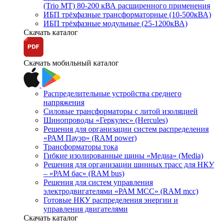
(Trio MT) 80-200 кВА расширенного применения
ИБП трёхфазные трансформаторные (10-500кВА)
ИБП трёхфазные модульные (25-1200кВА)
Скачать каталог
Скачать мобильный каталог
Распределительные устройства среднего
напряжения
Силовые трансформаторы с литой изоляцией
Шинопроводы «Геркулес» (Hercules)
Решения для организации систем распределения
«РАМ Пауэр» (RAM power)
Трансформаторы тока
Гибкие изолированные шины «Медиа» (Media)
Решения для организации шинных трасс для НКУ
– «РАМ бас» (RAM bus)
Решения для систем управления
электродвигателями «РАМ МСС» (RAM mcc)
Готовые НКУ распределения энергии и
управления двигателями
Скачать каталог