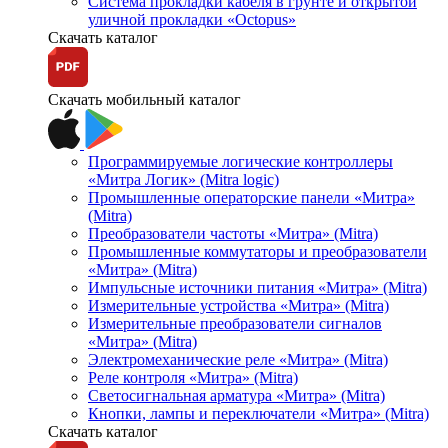
Система прокладки кабеля в грунте и открытой
уличной прокладки «Octopus»
Скачать каталог
Скачать мобильный каталог
Программируемые логические контроллеры
«Митра Логик» (Mitra logic)
Промышленные операторские панели «Митра»
(Mitra)
Преобразователи частоты «Митра» (Mitra)
Промышленные коммутаторы и преобразователи
«Митра» (Mitra)
Импульсные источники питания «Митра» (Mitra)
Измерительные устройства «Митра» (Mitra)
Измерительные преобразователи сигналов
«Митра» (Mitra)
Электромеханические реле «Митра» (Mitra)
Реле контроля «Митра» (Mitra)
Светосигнальная арматура «Митра» (Mitra)
Кнопки, лампы и переключатели «Митра» (Mitra)
Скачать каталог