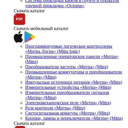
Система прокладки кабеля в грунте и открытой
уличной прокладки «Octopus»
Скачать каталог
Скачать мобильный каталог
Программируемые логические контроллеры
«Митра Логик» (Mitra logic)
Промышленные операторские панели «Митра»
(Mitra)
Преобразователи частоты «Митра» (Mitra)
Промышленные коммутаторы и преобразователи
«Митра» (Mitra)
Импульсные источники питания «Митра» (Mitra)
Измерительные устройства «Митра» (Mitra)
Измерительные преобразователи сигналов
«Митра» (Mitra)
Электромеханические реле «Митра» (Mitra)
Реле контроля «Митра» (Mitra)
Светосигнальная арматура «Митра» (Mitra)
Кнопки, лампы и переключатели «Митра» (Mitra)
Скачать каталог