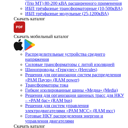
(Trio MT) 80-200 кВА расширенного применения
ИБП трёхфазные трансформаторные (10-500кВА)
ИБП трёхфазные модульные (25-1200кВА)
Скачать каталог
Скачать мобильный каталог
Распределительные устройства среднего
напряжения
Силовые трансформаторы с литой изоляцией
Шинопроводы «Геркулес» (Hercules)
Решения для организации систем распределения
«РАМ Пауэр» (RAM power)
Трансформаторы тока
Гибкие изолированные шины «Медиа» (Media)
Решения для организации шинных трасс для НКУ
– «РАМ бас» (RAM bus)
Решения для систем управления
электродвигателями «РАМ МСС» (RAM mcc)
Готовые НКУ распределения энергии и
управления двигателями
Скачать каталог