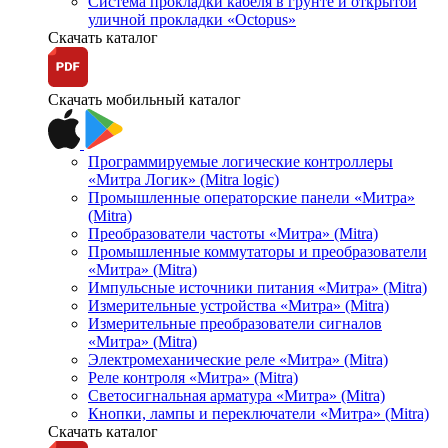
Система прокладки кабеля в грунте и открытой
уличной прокладки «Octopus»
Скачать каталог
Скачать мобильный каталог
Программируемые логические контроллеры
«Митра Логик» (Mitra logic)
Промышленные операторские панели «Митра»
(Mitra)
Преобразователи частоты «Митра» (Mitra)
Промышленные коммутаторы и преобразователи
«Митра» (Mitra)
Импульсные источники питания «Митра» (Mitra)
Измерительные устройства «Митра» (Mitra)
Измерительные преобразователи сигналов
«Митра» (Mitra)
Электромеханические реле «Митра» (Mitra)
Реле контроля «Митра» (Mitra)
Светосигнальная арматура «Митра» (Mitra)
Кнопки, лампы и переключатели «Митра» (Mitra)
Скачать каталог