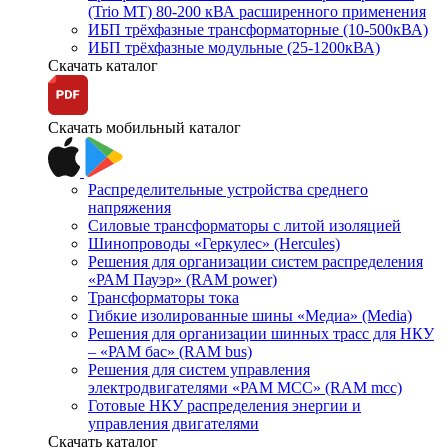
(Trio MT) 80-200 кВА расширенного применения
ИБП трёхфазные трансформаторные (10-500кВА)
ИБП трёхфазные модульные (25-1200кВА)
Скачать каталог
Скачать мобильный каталог
Распределительные устройства среднего
напряжения
Силовые трансформаторы с литой изоляцией
Шинопроводы «Геркулес» (Hercules)
Решения для организации систем распределения
«РАМ Пауэр» (RAM power)
Трансформаторы тока
Гибкие изолированные шины «Медиа» (Media)
Решения для организации шинных трасс для НКУ
– «РАМ бас» (RAM bus)
Решения для систем управления
электродвигателями «РАМ МСС» (RAM mcc)
Готовые НКУ распределения энергии и
управления двигателями
Скачать каталог