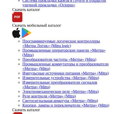
Система прокладки кабеля в грунте и открытой
уличной прокладки «Octopus»
Скачать каталог
Скачать мобильный каталог
Программируемые логические контроллеры
«Митра Логик» (Mitra logic)
Промышленные операторские панели «Митра»
(Mitra)
Преобразователи частоты «Митра» (Mitra)
Промышленные коммутаторы и преобразователи
«Митра» (Mitra)
Импульсные источники питания «Митра» (Mitra)
Измерительные устройства «Митра» (Mitra)
Измерительные преобразователи сигналов
«Митра» (Mitra)
Электромеханические реле «Митра» (Mitra)
Реле контроля «Митра» (Mitra)
Светосигнальная арматура «Митра» (Mitra)
Кнопки, лампы и переключатели «Митра» (Mitra)
Скачать каталог