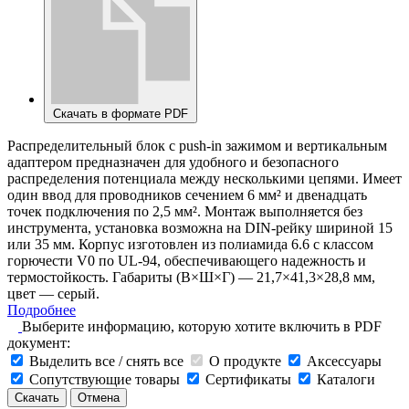
Скачать в формате PDF
Распределительный блок с push-in зажимом и вертикальным
адаптером предназначен для удобного и безопасного
распределения потенциала между несколькими цепями. Имеет
один ввод для проводников сечением 6 мм² и двенадцать
точек подключения по 2,5 мм². Монтаж выполняется без
инструмента, установка возможна на DIN-рейку шириной 15
или 35 мм. Корпус изготовлен из полиамида 6.6 с классом
горючести V0 по UL-94, обеспечивающего надежность и
термостойкость. Габариты (В×Ш×Г) — 21,7×41,3×28,8 мм,
цвет — серый.
Подробнее
Выберите информацию, которую хотите включить в PDF
документ:
Выделить все / снять все
О продукте
Аксессуары
Сопутствующие товары
Сертификаты
Каталоги
Скачать
Отмена