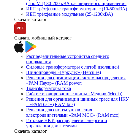
(Trio MT) 80-200 кВА расширенного применения
ИБП трёхфазные трансформаторные (10-500кВА)
ИБП трёхфазные модульные (25-1200кВА)
Скачать каталог
Скачать мобильный каталог
Распределительные устройства среднего
напряжения
Силовые трансформаторы с литой изоляцией
Шинопроводы «Геркулес» (Hercules)
Решения для организации систем распределения
«РАМ Пауэр» (RAM power)
Трансформаторы тока
Гибкие изолированные шины «Медиа» (Media)
Решения для организации шинных трасс для НКУ
– «РАМ бас» (RAM bus)
Решения для систем управления
электродвигателями «РАМ МСС» (RAM mcc)
Готовые НКУ распределения энергии и
управления двигателями
Скачать каталог