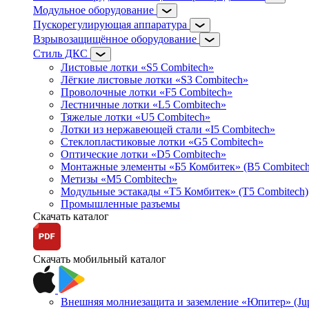
Модульное оборудование
Пускорегулирующая аппаратура
Взрывозащищённое оборудование
Стиль ДКС
Листовые лотки «S5 Combitech»
Лёгкие листовые лотки «S3 Combitech»
Проволочные лотки «F5 Combitech»
Лестничные лотки «L5 Combitech»
Тяжелые лотки «U5 Combitech»
Лотки из нержавеющей стали «I5 Combitech»
Стеклопластиковые лотки «G5 Combitech»
Оптические лотки «D5 Combitech»
Монтажные элементы «Б5 Комбитек» (B5 Combitech
Метизы «M5 Combitech»
Модульные эстакады «Т5 Комбитек» (T5 Combitech)
Промышленные разъемы
Скачать каталог
Скачать мобильный каталог
Внешняя молниезащита и заземление «Юпитер» (Jupi