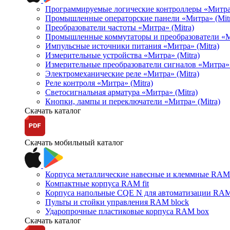
Программируемые логические контроллеры «Митра Л
Промышленные операторские панели «Митра» (Mitr
Преобразователи частоты «Митра» (Mitra)
Промышленные коммутаторы и преобразователи «Ми
Импульсные источники питания «Митра» (Mitra)
Измерительные устройства «Митра» (Mitra)
Измерительные преобразователи сигналов «Митра» 
Электромеханические реле «Митра» (Mitra)
Реле контроля «Митра» (Mitra)
Светосигнальная арматура «Митра» (Mitra)
Кнопки, лампы и переключатели «Митра» (Mitra)
Скачать каталог
Скачать мобильный каталог
Корпуса металлические навесные и клеммные RAM 
Компактные корпуса RAM fit
Корпуса напольные CQE N для автоматизации RAM
Пульты и стойки управления RAM block
Ударопрочные пластиковые корпуса RAM box
Скачать каталог