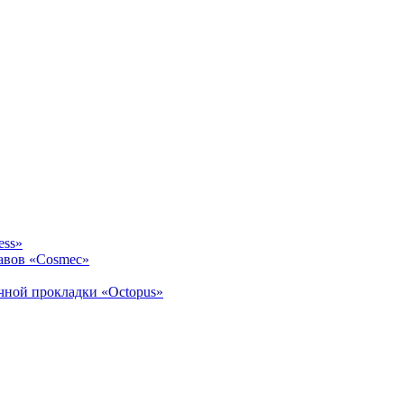
ess»
авов «Cosmec»
ичной прокладки «Octopus»