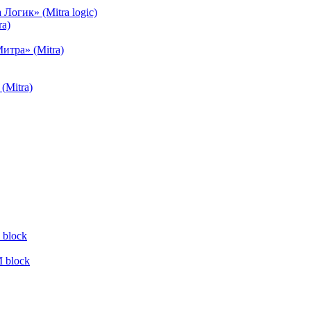
огик» (Mitra logic)
a)
тра» (Mitra)
(Mitra)
block
 block