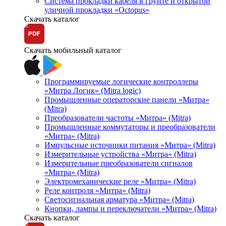
Система прокладки кабеля в грунте и открытой
уличной прокладки «Octopus»
Скачать каталог
Скачать мобильный каталог
Программируемые логические контроллеры
«Митра Логик» (Mitra logic)
Промышленные операторские панели «Митра»
(Mitra)
Преобразователи частоты «Митра» (Mitra)
Промышленные коммутаторы и преобразователи
«Митра» (Mitra)
Импульсные источники питания «Митра» (Mitra)
Измерительные устройства «Митра» (Mitra)
Измерительные преобразователи сигналов
«Митра» (Mitra)
Электромеханические реле «Митра» (Mitra)
Реле контроля «Митра» (Mitra)
Светосигнальная арматура «Митра» (Mitra)
Кнопки, лампы и переключатели «Митра» (Mitra)
Скачать каталог