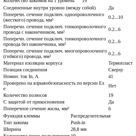
Количество зажимов на 1 уровень
19
Соединенные внутри уровни (между собой)
Да
Поперечн. сечение подключ. однопроволочного
0.2...10
(жесткого) провода, мм²
Поперечн. сечение подключ. тонкопроволочного
0.2...6
провода с наконечником, мм²
Поперечн. сечение подключ. тонкопроволочного
0.2...6
провода без наконечника, мм²
Поперечн. сечение подключ. многопроволочного
0.2...6
(гибкого) провода, мм²
Материал изоляции корпуса
Термопласт
Позиция соединения
Сверху
Номин. ток In, А
41
Проверено на взрывобезопасность по версии Ex
Нет
e
Количество полюсов
19
С защитой от прикосновения
Да
Поперечное сечение жилы, мм²
6
Функция клеммы
Распределительная
Тип зажима
Push-in
Ширина
28,8 мм
Количество точек подключения
19