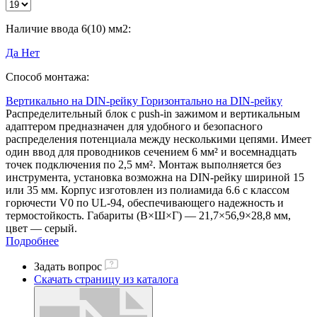
Наличие ввода 6(10) мм2:
Да
Нет
Способ монтажа:
Вертикально на DIN-рейку
Горизонтально на DIN-рейку
Распределительный блок с push-in зажимом и вертикальным
адаптером предназначен для удобного и безопасного
распределения потенциала между несколькими цепями. Имеет
один ввод для проводников сечением 6 мм² и восемнадцать
точек подключения по 2,5 мм². Монтаж выполняется без
инструмента, установка возможна на DIN-рейку шириной 15
или 35 мм. Корпус изготовлен из полиамида 6.6 с классом
горючести V0 по UL-94, обеспечивающего надежность и
термостойкость. Габариты (В×Ш×Г) — 21,7×56,9×28,8 мм,
цвет — серый.
Подробнее
Задать вопрос
Скачать страницу из каталога