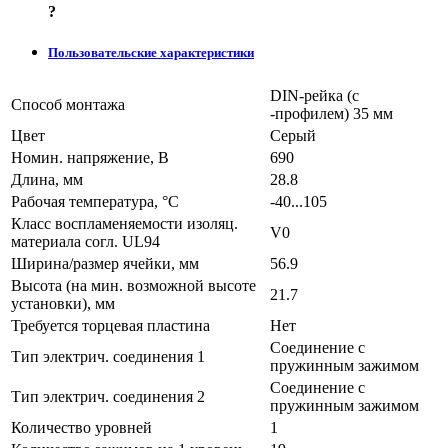
?
Пользовательские характеристики
DIN-рейка (с
Способ монтажа
-профилем) 35 мм
Цвет
Серый
Номин. напряжение, В
690
Длина, мм
28.8
Рабочая температура, °C
-40...105
Класс воспламеняемости изоляц.
V0
материала согл. UL94
Ширина/размер ячейки, мм
56.9
Высота (на мин. возможной высоте
21.7
установки), мм
Требуется торцевая пластина
Нет
Соединение с
Тип электрич. соединения 1
пружинным зажимом
Соединение с
Тип электрич. соединения 2
пружинным зажимом
Количество уровней
1