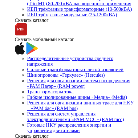
(Trio MT) 80-200 кВА расширенного применения
ИБП трёхфазные трансформаторные (10-500кВА)
ИБП трёхфазные модульные (25-1200кВА)
Скачать каталог
Скачать мобильный каталог
Распределительные устройства среднего
напряжения
Силовые трансформаторы с литой изоляцией
Шинопроводы «Геркулес» (Hercules)
Решения для организации систем распределения
«РАМ Пауэр» (RAM power)
Трансформаторы тока
Гибкие изолированные шины «Медиа» (Media)
Решения для организации шинных трасс для НКУ
– «РАМ бас» (RAM bus)
Решения для систем управления
электродвигателями «РАМ МСС» (RAM mcc)
Готовые НКУ распределения энергии и
управления двигателями
Скачать каталог