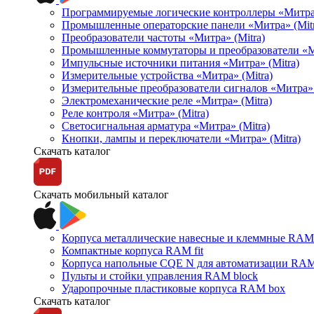
Программируемые логические контроллеры «Митра Л
Промышленные операторские панели «Митра» (Mitr
Преобразователи частоты «Митра» (Mitra)
Промышленные коммутаторы и преобразователи «Ми
Импульсные источники питания «Митра» (Mitra)
Измерительные устройства «Митра» (Mitra)
Измерительные преобразователи сигналов «Митра» 
Электромеханические реле «Митра» (Mitra)
Реле контроля «Митра» (Mitra)
Светосигнальная арматура «Митра» (Mitra)
Кнопки, лампы и переключатели «Митра» (Mitra)
Скачать каталог
Скачать мобильный каталог
Корпуса металлические навесные и клеммные RAM 
Компактные корпуса RAM fit
Корпуса напольные CQE N для автоматизации RAM
Пульты и стойки управления RAM block
Ударопрочные пластиковые корпуса RAM box
Скачать каталог