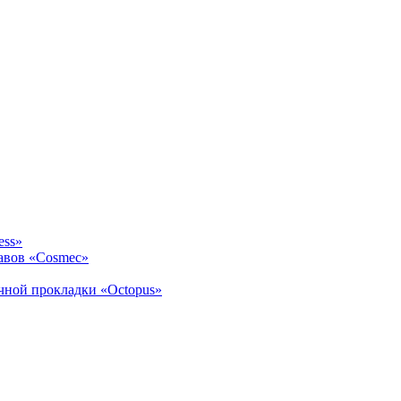
ess»
авов «Cosmec»
ичной прокладки «Octopus»