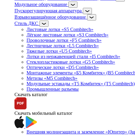
Модульное оборудование
Пускорегулирующая аппаратура
Взрывозащищённое оборудование
Стиль ДКС
Листовые лотки «S5 Combitech»
Лёгкие листовые лотки «S3 Combitech»
Проволочные лотки «F5 Combitech»
Лестничные лотки «L5 Combitech»
Тяжелые лотки «U5 Combitech»
Лотки из нержавеющей стали «I5 Combitech»
Стеклопластиковые лотки «G5 Combitech»
Оптические лотки «D5 Combitech»
Монтажные элементы «Б5 Комбитек» (B5 Combitech
Метизы «M5 Combitech»
Модульные эстакады «Т5 Комбитек» (T5 Combitech)
Промышленные разъемы
Скачать каталог
Скачать мобильный каталог
Внешняя молниезащита и заземление «Юпитер» (Jupi