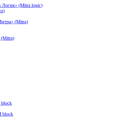
огик» (Mitra logic)
a)
тра» (Mitra)
(Mitra)
block
 block