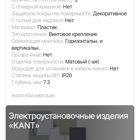
С откидной крышкой:
Нет
Защитное покрытие поверхности:
Декоративное
С полем для надписи:
Нет
Материал:
Пластик
Тип крепления:
Винтовое крепление
Ориентация монтажа:
Горизонтальн. и
вертикальн.
Прозрачный:
Нет
Отделка поверхности:
Матовый (-ая)
Подходит для установки в кабель-канал:
Нет
Степень защиты (IP):
IP20
Глубина, мм:
7.3
Аналоги
Документация
Электроустановочные изделия
«KANT»