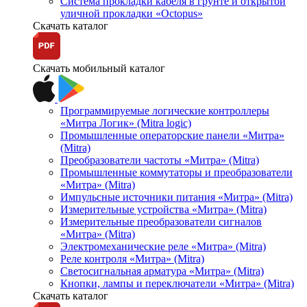
Система прокладки кабеля в грунте и открытой
уличной прокладки «Octopus»
Скачать каталог
Скачать мобильный каталог
Программируемые логические контроллеры
«Митра Логик» (Mitra logic)
Промышленные операторские панели «Митра»
(Mitra)
Преобразователи частоты «Митра» (Mitra)
Промышленные коммутаторы и преобразователи
«Митра» (Mitra)
Импульсные источники питания «Митра» (Mitra)
Измерительные устройства «Митра» (Mitra)
Измерительные преобразователи сигналов
«Митра» (Mitra)
Электромеханические реле «Митра» (Mitra)
Реле контроля «Митра» (Mitra)
Светосигнальная арматура «Митра» (Mitra)
Кнопки, лампы и переключатели «Митра» (Mitra)
Скачать каталог