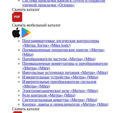
Система прокладки кабеля в грунте и открытой
уличной прокладки «Octopus»
Скачать каталог
Скачать мобильный каталог
Программируемые логические контроллеры
«Митра Логик» (Mitra logic)
Промышленные операторские панели «Митра»
(Mitra)
Преобразователи частоты «Митра» (Mitra)
Промышленные коммутаторы и преобразователи
«Митра» (Mitra)
Импульсные источники питания «Митра» (Mitra)
Измерительные устройства «Митра» (Mitra)
Измерительные преобразователи сигналов
«Митра» (Mitra)
Электромеханические реле «Митра» (Mitra)
Реле контроля «Митра» (Mitra)
Светосигнальная арматура «Митра» (Mitra)
Кнопки, лампы и переключатели «Митра» (Mitra)
Скачать каталог