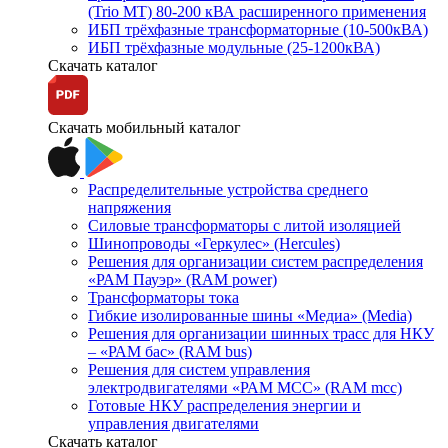
(Trio MT) 80-200 кВА расширенного применения
ИБП трёхфазные трансформаторные (10-500кВА)
ИБП трёхфазные модульные (25-1200кВА)
Скачать каталог
Скачать мобильный каталог
Распределительные устройства среднего
напряжения
Силовые трансформаторы с литой изоляцией
Шинопроводы «Геркулес» (Hercules)
Решения для организации систем распределения
«РАМ Пауэр» (RAM power)
Трансформаторы тока
Гибкие изолированные шины «Медиа» (Media)
Решения для организации шинных трасс для НКУ
– «РАМ бас» (RAM bus)
Решения для систем управления
электродвигателями «РАМ МСС» (RAM mcc)
Готовые НКУ распределения энергии и
управления двигателями
Скачать каталог