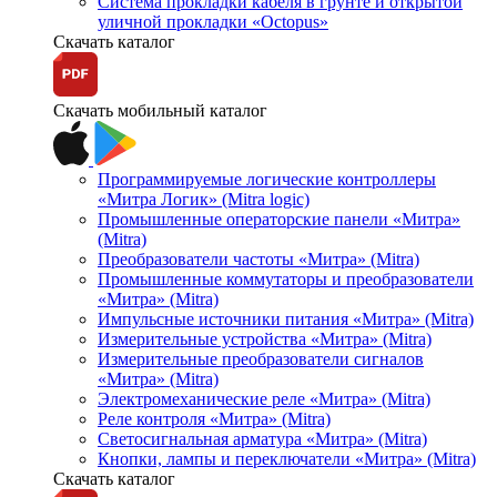
Система прокладки кабеля в грунте и открытой
уличной прокладки «Octopus»
Скачать каталог
Скачать мобильный каталог
Программируемые логические контроллеры
«Митра Логик» (Mitra logic)
Промышленные операторские панели «Митра»
(Mitra)
Преобразователи частоты «Митра» (Mitra)
Промышленные коммутаторы и преобразователи
«Митра» (Mitra)
Импульсные источники питания «Митра» (Mitra)
Измерительные устройства «Митра» (Mitra)
Измерительные преобразователи сигналов
«Митра» (Mitra)
Электромеханические реле «Митра» (Mitra)
Реле контроля «Митра» (Mitra)
Светосигнальная арматура «Митра» (Mitra)
Кнопки, лампы и переключатели «Митра» (Mitra)
Скачать каталог