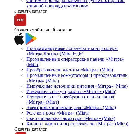
Система прокладки кабеля в грунте и открытой
уличной прокладки «Octopus»
Скачать каталог
Скачать мобильный каталог
Программируемые логические контроллеры
«Митра Логик» (Mitra logic)
Промышленные операторские панели «Митра»
(Mitra)
Преобразователи частоты «Митра» (Mitra)
Промышленные коммутаторы и преобразователи
«Митра» (Mitra)
Импульсные источники питания «Митра» (Mitra)
Измерительные устройства «Митра» (Mitra)
Измерительные преобразователи сигналов
«Митра» (Mitra)
Электромеханические реле «Митра» (Mitra)
Реле контроля «Митра» (Mitra)
Светосигнальная арматура «Митра» (Mitra)
Кнопки, лампы и переключатели «Митра» (Mitra)
Скачать каталог