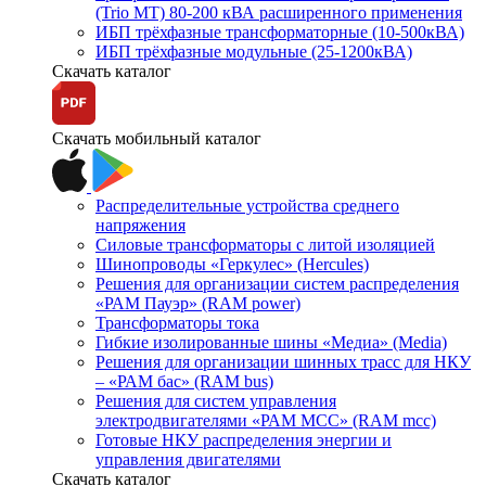
(Trio MT) 80-200 кВА расширенного применения
ИБП трёхфазные трансформаторные (10-500кВА)
ИБП трёхфазные модульные (25-1200кВА)
Скачать каталог
Скачать мобильный каталог
Распределительные устройства среднего
напряжения
Силовые трансформаторы с литой изоляцией
Шинопроводы «Геркулес» (Hercules)
Решения для организации систем распределения
«РАМ Пауэр» (RAM power)
Трансформаторы тока
Гибкие изолированные шины «Медиа» (Media)
Решения для организации шинных трасс для НКУ
– «РАМ бас» (RAM bus)
Решения для систем управления
электродвигателями «РАМ МСС» (RAM mcc)
Готовые НКУ распределения энергии и
управления двигателями
Скачать каталог