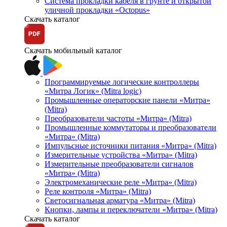
Система прокладки кабеля в грунте и открытой
уличной прокладки «Octopus»
Скачать каталог
Скачать мобильный каталог
Программируемые логические контроллеры
«Митра Логик» (Mitra logic)
Промышленные операторские панели «Митра»
(Mitra)
Преобразователи частоты «Митра» (Mitra)
Промышленные коммутаторы и преобразователи
«Митра» (Mitra)
Импульсные источники питания «Митра» (Mitra)
Измерительные устройства «Митра» (Mitra)
Измерительные преобразователи сигналов
«Митра» (Mitra)
Электромеханические реле «Митра» (Mitra)
Реле контроля «Митра» (Mitra)
Светосигнальная арматура «Митра» (Mitra)
Кнопки, лампы и переключатели «Митра» (Mitra)
Скачать каталог