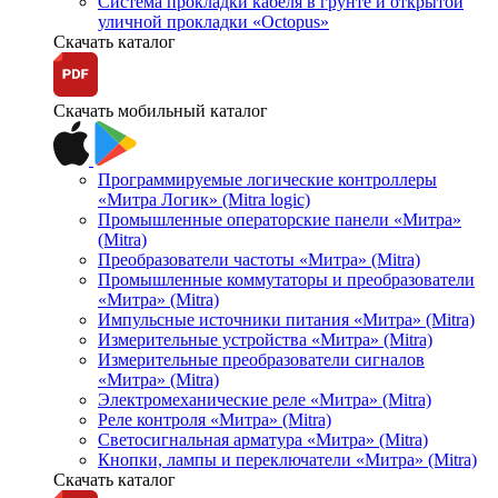
Система прокладки кабеля в грунте и открытой
уличной прокладки «Octopus»
Скачать каталог
Скачать мобильный каталог
Программируемые логические контроллеры
«Митра Логик» (Mitra logic)
Промышленные операторские панели «Митра»
(Mitra)
Преобразователи частоты «Митра» (Mitra)
Промышленные коммутаторы и преобразователи
«Митра» (Mitra)
Импульсные источники питания «Митра» (Mitra)
Измерительные устройства «Митра» (Mitra)
Измерительные преобразователи сигналов
«Митра» (Mitra)
Электромеханические реле «Митра» (Mitra)
Реле контроля «Митра» (Mitra)
Светосигнальная арматура «Митра» (Mitra)
Кнопки, лампы и переключатели «Митра» (Mitra)
Скачать каталог