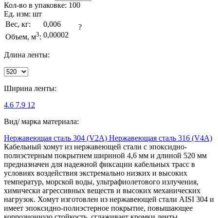
Кол-во в упаковке:
100
Ед. изм:
шт
Вес, кг:
0,006
?
3
0,00002
Объем, м
:
Длина ленты:
Ширина ленты:
4.6
7.9
12
Вид/ марка материала:
Нержавеющая сталь 304 (V2A)
Нержавеющая сталь 316 (V4A)
Кабельный хомут из нержавеющей стали с эпоксидно-
полиэстерным покрытием шириной 4,6 мм и длиной 520 мм
предназначен для надежной фиксации кабельных трасс в
условиях воздействия экстремально низких и высоких
температур, морской воды, ультрафиолетового излучения,
химически агрессивных веществ и высоких механических
нагрузок. Хомут изготовлен из нержавеющей стали AISI 304 и
имеет эпоксидно-полиэстерное покрытие, повышающее
коррозионную стойкость, сглаживает кромки ленты,