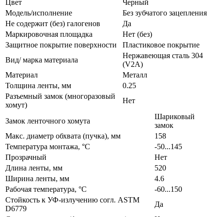
Цвет
Черный
Модель/исполнение
Без зубчатого зацепления
Не содержит (без) галогенов
Да
Маркировочная площадка
Нет (без)
Защитное покрытие поверхности
Пластиковое покрытие
Нержавеющая сталь 304
Вид/ марка материала
(V2A)
Материал
Металл
Толщина ленты, мм
0.25
Разъемный замок (многоразовый
Нет
хомут)
Шариковый
Замок ленточного хомута
замок
Макс. диаметр обхвата (пучка), мм
158
Температура монтажа, °C
-50...145
Прозрачный
Нет
Длина ленты, мм
520
Ширина ленты, мм
4.6
Рабочая температура, °C
-60...150
Стойкость к УФ-излучению согл. ASTM
Да
D6779