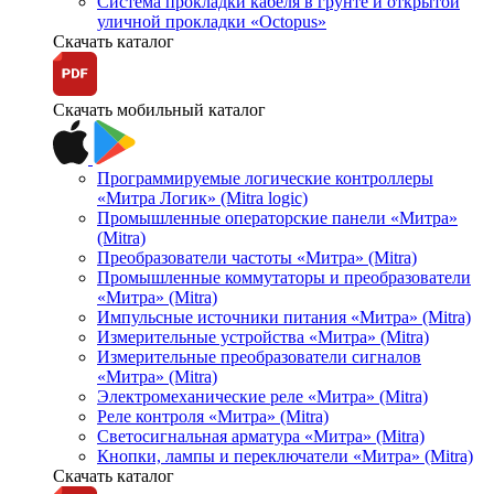
Система прокладки кабеля в грунте и открытой
уличной прокладки «Octopus»
Скачать каталог
Скачать мобильный каталог
Программируемые логические контроллеры
«Митра Логик» (Mitra logic)
Промышленные операторские панели «Митра»
(Mitra)
Преобразователи частоты «Митра» (Mitra)
Промышленные коммутаторы и преобразователи
«Митра» (Mitra)
Импульсные источники питания «Митра» (Mitra)
Измерительные устройства «Митра» (Mitra)
Измерительные преобразователи сигналов
«Митра» (Mitra)
Электромеханические реле «Митра» (Mitra)
Реле контроля «Митра» (Mitra)
Светосигнальная арматура «Митра» (Mitra)
Кнопки, лампы и переключатели «Митра» (Mitra)
Скачать каталог