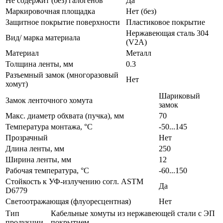
Не содержит (без) галогенов
Да
Маркировочная площадка
Нет (без)
Защитное покрытие поверхности
Пластиковое покрытие
Нержавеющая сталь 304
Вид/ марка материала
(V2A)
Материал
Металл
Толщина ленты, мм
0.3
Разъемный замок (многоразовый
Нет
хомут)
Шариковый
Замок ленточного хомута
замок
Макс. диаметр обхвата (пучка), мм
70
Температура монтажа, °C
-50...145
Прозрачный
Нет
Длина ленты, мм
250
Ширина ленты, мм
12
Рабочая температура, °C
-60...150
Стойкость к УФ-излучению согл. ASTM
Да
D6779
Светоотражающая (флуоресцентная)
Нет
Тип
Кабельные хомуты из нержавеющей стали с ЭП
продукции
покрытием