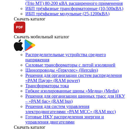
(Trio MT) 80-200 кВА расширенного применения
ИБП трёхфазные трансформаторные (10-500кВА)
ИБП трёхфазные модульные (25-1200кВА)
Скачать каталог
Скачать мобильный каталог
Распределительные устройства среднего
напряжения
Силовые трансформаторы с литой изоляцией
Шинопроводы «Геркулес» (Hercules)
Решения для организации систем распределения
«РАМ Пауэр» (RAM power)
Трансформаторы тока
Гибкие изолированные шины «Медиа» (Media)
Решения для организации шинных трасс для НКУ
– «РАМ бас» (RAM bus)
Решения для систем управления
электродвигателями «РАМ МСС» (RAM mcc)
Готовые НКУ распределения энергии и
управления двигателями
Скачать каталог