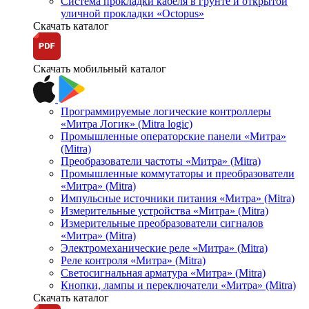
Система прокладки кабеля в грунте и открытой
уличной прокладки «Octopus»
Скачать каталог
Скачать мобильный каталог
Программируемые логические контроллеры
«Митра Логик» (Mitra logic)
Промышленные операторские панели «Митра»
(Mitra)
Преобразователи частоты «Митра» (Mitra)
Промышленные коммутаторы и преобразователи
«Митра» (Mitra)
Импульсные источники питания «Митра» (Mitra)
Измерительные устройства «Митра» (Mitra)
Измерительные преобразователи сигналов
«Митра» (Mitra)
Электромеханические реле «Митра» (Mitra)
Реле контроля «Митра» (Mitra)
Светосигнальная арматура «Митра» (Mitra)
Кнопки, лампы и переключатели «Митра» (Mitra)
Скачать каталог