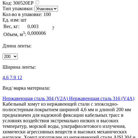
Код:
300520EP
Тип упаковки:
Кол-во в упаковке:
100
Ед. изм:
шт
Вес, кг:
0,003
?
3
0,000006
Объем, м
:
Длина ленты:
Ширина ленты:
4.6
7.9
12
Вид/ марка материала:
Нержавеющая сталь 304 (V2A)
Нержавеющая сталь 316 (V4A)
Кабельный хомут из нержавеющей стали с эпоксидно-
полиэстерным покрытием шириной 4,6 мм и длиной 200 мм
предназначен для надежной фиксации кабельных трасс в
условиях воздействия экстремально низких и высоких
температур, морской воды, ультрафиолетового излучения,
химически агрессивных веществ и высоких механических
нагрузок. Хомут изготовлен из нержавеющей стали AISI 304 и