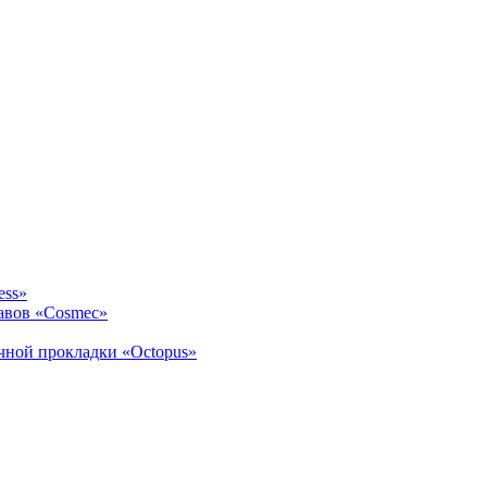
ess»
авов «Cosmec»
ичной прокладки «Octopus»