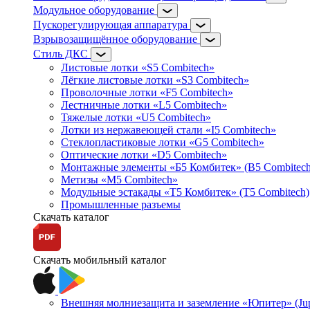
Модульное оборудование
Пускорегулирующая аппаратура
Взрывозащищённое оборудование
Стиль ДКС
Листовые лотки «S5 Combitech»
Лёгкие листовые лотки «S3 Combitech»
Проволочные лотки «F5 Combitech»
Лестничные лотки «L5 Combitech»
Тяжелые лотки «U5 Combitech»
Лотки из нержавеющей стали «I5 Combitech»
Стеклопластиковые лотки «G5 Combitech»
Оптические лотки «D5 Combitech»
Монтажные элементы «Б5 Комбитек» (B5 Combitech
Метизы «M5 Combitech»
Модульные эстакады «Т5 Комбитек» (T5 Combitech)
Промышленные разъемы
Скачать каталог
Скачать мобильный каталог
Внешняя молниезащита и заземление «Юпитер» (Jupi