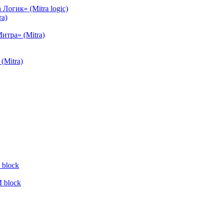
огик» (Mitra logic)
a)
тра» (Mitra)
(Mitra)
block
 block