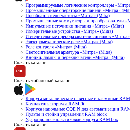
Программируемые логические контроллеры «Митра Л
Промышленные операторские панели «Митра» (Mitr
Преобразователи частоты «Митра» (Mitra)
Промышленные коммутаторы и преобразователи «Ми
Импульсные источники питания «Митра» (Mitra)
Измерительные устройства «Митра» (Mitra)
Измерительные преобразователи сигналов «Митра» 
Электромеханические реле «Митра» (Mitra)
Реле контроля «Митра» (Mitra)
Светосигнальная арматура «Митра» (Mitra)
Кнопки, лампы и переключатели «Митра» (Mitra)
Скачать каталог
Скачать мобильный каталог
Корпуса металлические навесные и клеммные RAM 
Компактные корпуса RAM fit
Корпуса напольные CQE N для автоматизации RAM
Пульты и стойки управления RAM block
Ударопрочные пластиковые корпуса RAM box
Скачать каталог