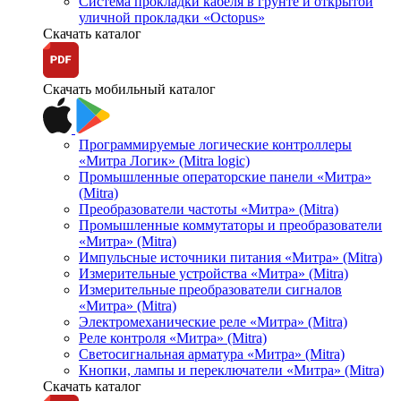
Система прокладки кабеля в грунте и открытой
уличной прокладки «Octopus»
Скачать каталог
Скачать мобильный каталог
Программируемые логические контроллеры
«Митра Логик» (Mitra logic)
Промышленные операторские панели «Митра»
(Mitra)
Преобразователи частоты «Митра» (Mitra)
Промышленные коммутаторы и преобразователи
«Митра» (Mitra)
Импульсные источники питания «Митра» (Mitra)
Измерительные устройства «Митра» (Mitra)
Измерительные преобразователи сигналов
«Митра» (Mitra)
Электромеханические реле «Митра» (Mitra)
Реле контроля «Митра» (Mitra)
Светосигнальная арматура «Митра» (Mitra)
Кнопки, лампы и переключатели «Митра» (Mitra)
Скачать каталог