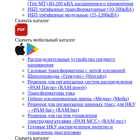
(Trio MT) 80-200 кВА расширенного применения
ИБП трёхфазные трансформаторные (10-500кВА)
ИБП трёхфазные модульные (25-1200кВА)
Скачать каталог
Скачать мобильный каталог
Распределительные устройства среднего
напряжения
Силовые трансформаторы с литой изоляцией
Шинопроводы «Геркулес» (Hercules)
Решения для организации систем распределения
«РАМ Пауэр» (RAM power)
Трансформаторы тока
Гибкие изолированные шины «Медиа» (Media)
Решения для организации шинных трасс для НКУ
– «РАМ бас» (RAM bus)
Решения для систем управления
электродвигателями «РАМ МСС» (RAM mcc)
Готовые НКУ распределения энергии и
управления двигателями
Скачать каталог