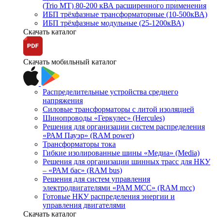
(Trio MT) 80-200 кВА расширенного применения
ИБП трёхфазные трансформаторные (10-500кВА)
ИБП трёхфазные модульные (25-1200кВА)
Скачать каталог
Скачать мобильный каталог
Распределительные устройства среднего
напряжения
Силовые трансформаторы с литой изоляцией
Шинопроводы «Геркулес» (Hercules)
Решения для организации систем распределения
«РАМ Пауэр» (RAM power)
Трансформаторы тока
Гибкие изолированные шины «Медиа» (Media)
Решения для организации шинных трасс для НКУ
– «РАМ бас» (RAM bus)
Решения для систем управления
электродвигателями «РАМ МСС» (RAM mcc)
Готовые НКУ распределения энергии и
управления двигателями
Скачать каталог