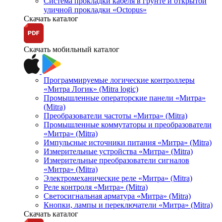
Система прокладки кабеля в грунте и открытой
уличной прокладки «Octopus»
Скачать каталог
Скачать мобильный каталог
Программируемые логические контроллеры
«Митра Логик» (Mitra logic)
Промышленные операторские панели «Митра»
(Mitra)
Преобразователи частоты «Митра» (Mitra)
Промышленные коммутаторы и преобразователи
«Митра» (Mitra)
Импульсные источники питания «Митра» (Mitra)
Измерительные устройства «Митра» (Mitra)
Измерительные преобразователи сигналов
«Митра» (Mitra)
Электромеханические реле «Митра» (Mitra)
Реле контроля «Митра» (Mitra)
Светосигнальная арматура «Митра» (Mitra)
Кнопки, лампы и переключатели «Митра» (Mitra)
Скачать каталог