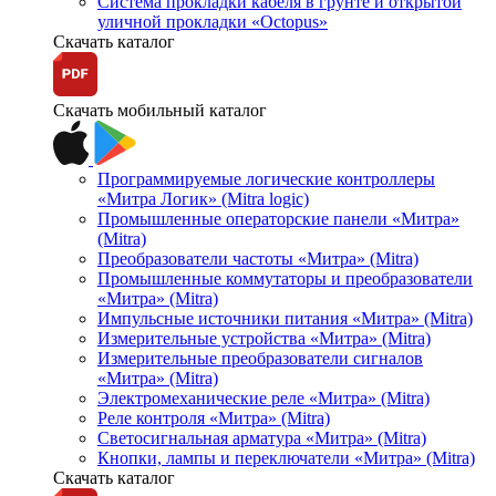
Система прокладки кабеля в грунте и открытой
уличной прокладки «Octopus»
Скачать каталог
Скачать мобильный каталог
Программируемые логические контроллеры
«Митра Логик» (Mitra logic)
Промышленные операторские панели «Митра»
(Mitra)
Преобразователи частоты «Митра» (Mitra)
Промышленные коммутаторы и преобразователи
«Митра» (Mitra)
Импульсные источники питания «Митра» (Mitra)
Измерительные устройства «Митра» (Mitra)
Измерительные преобразователи сигналов
«Митра» (Mitra)
Электромеханические реле «Митра» (Mitra)
Реле контроля «Митра» (Mitra)
Светосигнальная арматура «Митра» (Mitra)
Кнопки, лампы и переключатели «Митра» (Mitra)
Скачать каталог