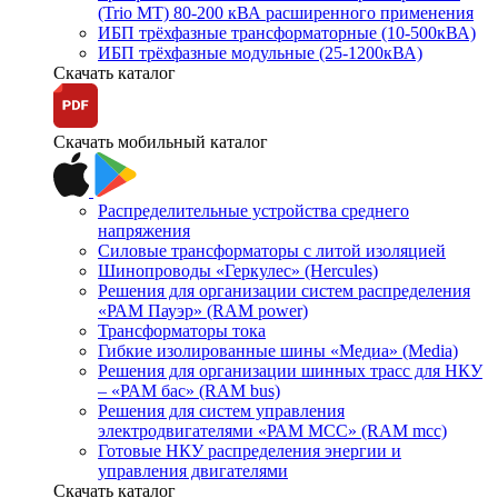
(Trio MT) 80-200 кВА расширенного применения
ИБП трёхфазные трансформаторные (10-500кВА)
ИБП трёхфазные модульные (25-1200кВА)
Скачать каталог
Скачать мобильный каталог
Распределительные устройства среднего
напряжения
Силовые трансформаторы с литой изоляцией
Шинопроводы «Геркулес» (Hercules)
Решения для организации систем распределения
«РАМ Пауэр» (RAM power)
Трансформаторы тока
Гибкие изолированные шины «Медиа» (Media)
Решения для организации шинных трасс для НКУ
– «РАМ бас» (RAM bus)
Решения для систем управления
электродвигателями «РАМ МСС» (RAM mcc)
Готовые НКУ распределения энергии и
управления двигателями
Скачать каталог