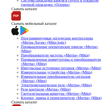
Система прокладки кабеля в грунте и открытой
уличной прокладки «Octopus»
Скачать каталог
Скачать мобильный каталог
Программируемые логические контроллеры
«Митра Логик» (Mitra logic)
Промышленные операторские панели «Митра»
(Mitra)
Преобразователи частоты «Митра» (Mitra)
Промышленные коммутаторы и преобразователи
«Митра» (Mitra)
Импульсные источники питания «Митра» (Mitra)
Измерительные устройства «Митра» (Mitra)
Измерительные преобразователи сигналов
«Митра» (Mitra)
Электромеханические реле «Митра» (Mitra)
Реле контроля «Митра» (Mitra)
Светосигнальная арматура «Митра» (Mitra)
Кнопки, лампы и переключатели «Митра» (Mitra)
Скачать каталог