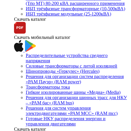
(Trio MT) 80-200 кВА расширенного применения
ИБП трёхфазные трансформаторные (10-500кВА)
ИБП трёхфазные модульные (25-1200кВА)
Скачать каталог
Скачать мобильный каталог
Распределительные устройства среднего
напряжения
Силовые трансформаторы с литой изоляцией
Шинопроводы «Геркулес» (Hercules)
Решения для организации систем распределения
«РАМ Пауэр» (RAM power)
Трансформаторы тока
Гибкие изолированные шины «Медиа» (Media)
Решения для организации шинных трасс для НКУ
– «РАМ бас» (RAM bus)
Решения для систем управления
электродвигателями «РАМ МСС» (RAM mcc)
Готовые НКУ распределения энергии и
управления двигателями
Скачать каталог