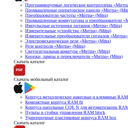
Программируемые логические контроллеры «Митра Л
Промышленные операторские панели «Митра» (Mitr
Преобразователи частоты «Митра» (Mitra)
Промышленные коммутаторы и преобразователи «Ми
Импульсные источники питания «Митра» (Mitra)
Измерительные устройства «Митра» (Mitra)
Измерительные преобразователи сигналов «Митра» 
Электромеханические реле «Митра» (Mitra)
Реле контроля «Митра» (Mitra)
Светосигнальная арматура «Митра» (Mitra)
Кнопки, лампы и переключатели «Митра» (Mitra)
Скачать каталог
Скачать мобильный каталог
Корпуса металлические навесные и клеммные RAM 
Компактные корпуса RAM fit
Корпуса напольные CQE N для автоматизации RAM
Пульты и стойки управления RAM block
Ударопрочные пластиковые корпуса RAM box
Скачать каталог