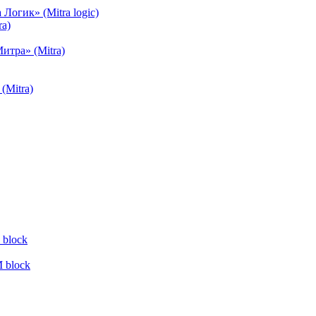
огик» (Mitra logic)
a)
тра» (Mitra)
(Mitra)
block
 block