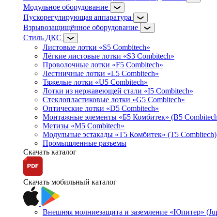
Модульное оборудование
Пускорегулирующая аппаратура
Взрывозащищённое оборудование
Стиль ДКС
Листовые лотки «S5 Combitech»
Лёгкие листовые лотки «S3 Combitech»
Проволочные лотки «F5 Combitech»
Лестничные лотки «L5 Combitech»
Тяжелые лотки «U5 Combitech»
Лотки из нержавеющей стали «I5 Combitech»
Стеклопластиковые лотки «G5 Combitech»
Оптические лотки «D5 Combitech»
Монтажные элементы «Б5 Комбитек» (B5 Combitech
Метизы «M5 Combitech»
Модульные эстакады «Т5 Комбитек» (T5 Combitech)
Промышленные разъемы
Скачать каталог
Скачать мобильный каталог
Внешняя молниезащита и заземление «Юпитер» (Jupi