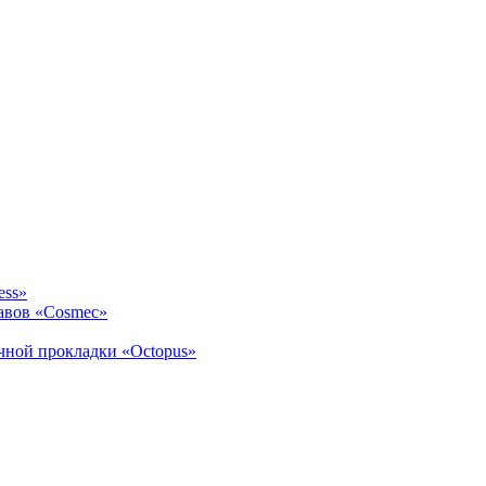
ess»
авов «Cosmec»
ичной прокладки «Octopus»