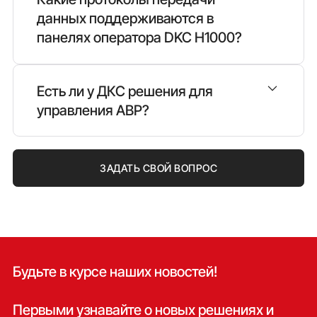
данных поддерживаются в
внешние модули резервирования
панелях оператора DKC H1000?
по ссылке
Есть ли у ДКС решения для
управления АВР?
ЗАДАТЬ СВОЙ ВОПРОС
ссылке
Будьте в курсе наших новостей!
Проект
Описание
Первыми узнавайте о новых решениях и
Два ввода, один