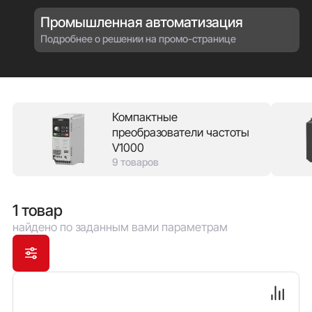
также скалярное. В зависимости от модификации
Промышленная автоматизация
оснащены встроенными тормозными прерывателями
и ЭМС-фильтрами. Имеют широкий набор функций
Подробнее о решении на промо-странице
защит. Для интеграции в АСУ ТП поддерживаются
RS-485 (Modbus RTU) и/или CAN (CANopen)..
Реализованы функции автоподхвата вращающегося
двигателя, автоадаптации, токоограничения,
Настройки можно копировать через панель
Компактные
оператора.
преобразователи частоты
V1000
9 товаров
1 товар
найдено по заданным вами параметрам