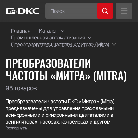
Часто ищут:
Главная
Каталог
Промышленная автоматизация
Специсполнение
Преобразователи частоты «Митра» (Mitra)
ПРЕОБРАЗОВАТЕЛИ
ЧАСТОТЫ «МИТРА» (MITRA)
98 товаров
Преобразователи частоты DKC «Митра» (Mitra)
предназначены для управления трёхфазными
асинхронными и синхронными двигателями в
вентиляторах, насосах, конвейерах и другом
Развернуть
технологическом оборудовании. Поддерживают
векторное управление с обратной связью и без неё, а