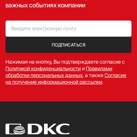
АВР: 2 в 1
важных событиях компании
резерв
Два ввода с
АВР: 2 в 2 с
секционным
секционированием
выключателем
Три ввода с одним
АВР: 3 в 1
резервом
ПОДПИСАТЬСЯ
Максимальная
АВР: 3 в 2 с
защита и
секционированием
Нажимая на кнопку, Вы подтверждаете согласие c
резервирование
Политикой конфиденциальности
и
Правилами
обработки персональных данных
, а также
Согласие
на получение информационной рассылки
.