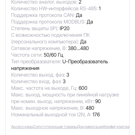
Количество аналог. выходов:
2
Количество HW-интерфейсов RS-485:
1
Поддержка протокола CAN:
Да
Поддержка протокола MODBUS:
Да
Степень защиты (IP):
IP20
С возможностью подключения ПК
(персонального компьютера):
Да
Сетевое напряжение, В:
380...480
Частота сети:
50/60 Гц
Тип преобразователя:
U-Преобразователь
напряжения
Количество выход. фаз:
3
Количество вход. фаз:
3
Макс. частота на выходе, Гц:
600
Макс. выход. мощность при линейной нагрузке
при номин. выход. напряжении, кВт:
90
Макс. выходное напряжение, В:
480
Номинальный выходной ток I2N, А:
176
Аксессуары
Сопутствующие товары
Документация
Конфигураторы