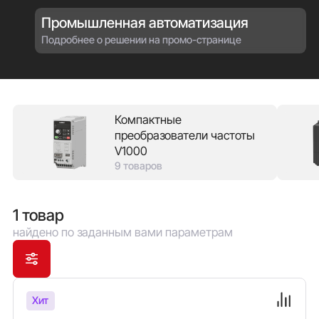
также скалярное. В зависимости от модификации
Промышленная автоматизация
оснащены встроенными тормозными прерывателями
и ЭМС-фильтрами. Имеют широкий набор функций
Подробнее о решении на промо-странице
защит. Для интеграции в АСУ ТП поддерживаются
RS-485 (Modbus RTU) и/или CAN (CANopen)..
Реализованы функции автоподхвата вращающегося
двигателя, автоадаптации, токоограничения,
Настройки можно копировать через панель
Компактные
оператора.
преобразователи частоты
V1000
9 товаров
1 товар
найдено по заданным вами параметрам
Хит