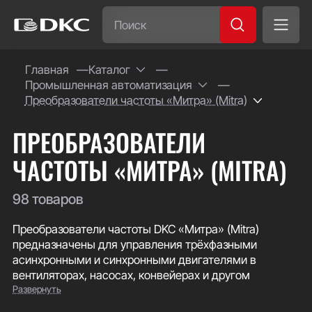
Часто ищут:
Главная
Каталог
Промышленная автоматизация
Специсполнение
Преобразователи частоты «Митра» (Mitra)
ПРЕОБРАЗОВАТЕЛИ
ЧАСТОТЫ «МИТРА» (MITRA)
98 товаров
Преобразователи частоты DKC «Митра» (Mitra)
предназначены для управления трёхфазными
асинхронными и синхронными двигателями в
вентиляторах, насосах, конвейерах и другом
Развернуть
технологическом оборудовании. Поддерживают
векторное управление с обратной связью и без неё, а