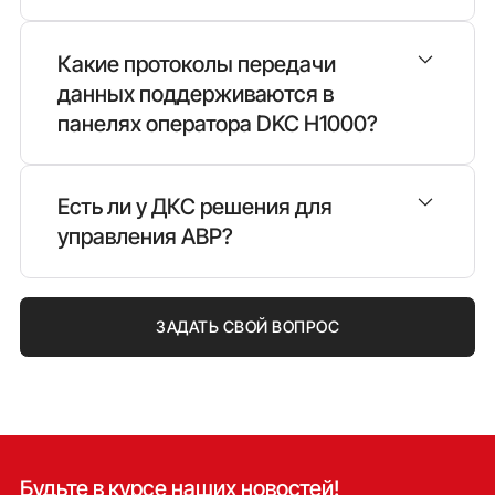
Какие протоколы передачи
данных поддерживаются в
внешние модули резервирования
панелях оператора DKC H1000?
по ссылке
Есть ли у ДКС решения для
управления АВР?
ЗАДАТЬ СВОЙ ВОПРОС
ссылке
Будьте в курсе наших новостей!