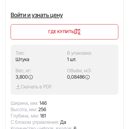
Войти и узнать цену
ГДЕ КУПИТЬ
Тип:
В упаковке:
Штука
1 шт.
Вес, кг:
Объём, м3:
3,800
0,08486
Скачать в PDF
Ширина, мм:
146
Высота, мм:
256
Глубина, мм:
181
С блоком управления:
Да
Количество цифров. входов:
6