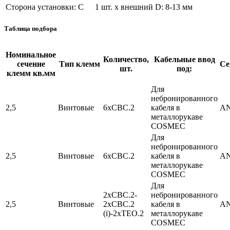
Сторона установки: C
1 шт. x внешний D: 8-13 мм
Таблица подбора
Номинальное
Количество,
Кабельные ввод
сечение
Тип клемм
Се
шт.
под:
клемм кв.мм
Для
небронированного
2,5
Винтовые
6xCBC.2
кабеля в
A
металлорукаве
COSMEC
Для
небронированного
2,5
Винтовые
6xCBC.2
кабеля в
A
металлорукаве
COSMEC
Для
2xCBC.2-
небронированного
2,5
Винтовые
2xCBC.2
кабеля в
A
(i)-2xTEO.2
металлорукаве
COSMEC