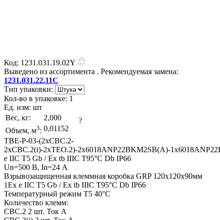
Код:
1231.031.19.02Y
Выведено из ассортимента
. Рекомендуемая замена:
1231.031.22.11C
Тип упаковки:
Кол-во в упаковке:
1
Ед. изм:
шт
Вес, кг:
2,000
?
3
0,01152
Объем, м
:
TBE-P-03-(2xCBC.2-
2xCBC.2(i)-2xTEO.2)-2x6018ANP22BKM2SB(A)-1x6018ANP2
e IIC Т5 Gb / Ex tb IIIC T95°C Db IP66
Un=500 В, In=24 А
Взрывозащищенная клеммная коробка GRP 120x120x90мм
1Ex e IIC Т5 Gb / Ex tb IIIC T95°C Db IP66
Температурный режим Т5 40°C
Количество клемм:
CBC.2 2 шт. Ток А