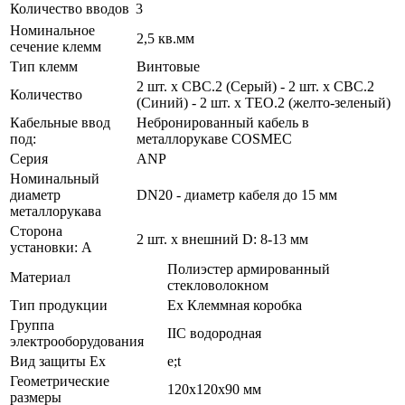
Количество вводов
3
Номинальное
2,5 кв.мм
сечение клемм
Тип клемм
Винтовые
2 шт. x CBC.2 (Серый) - 2 шт. x CBC.2
Количество
(Синий) - 2 шт. x TEO.2 (желто-зеленый)
Кабельные ввод
Небронированный кабель в
под:
металлорукаве COSMEC
Серия
ANP
Номинальный
диаметр
DN20 - диаметр кабеля до 15 мм
металлорукава
Сторона
2 шт. x внешний D: 8-13 мм
установки: A
Полиэстер армированный
Материал
стекловолокном
Тип продукции
Ex Клеммная коробка
Группа
IIC водородная
электрооборудования
Вид защиты Ex
e;t
Геометрические
120x120x90 мм
размеры