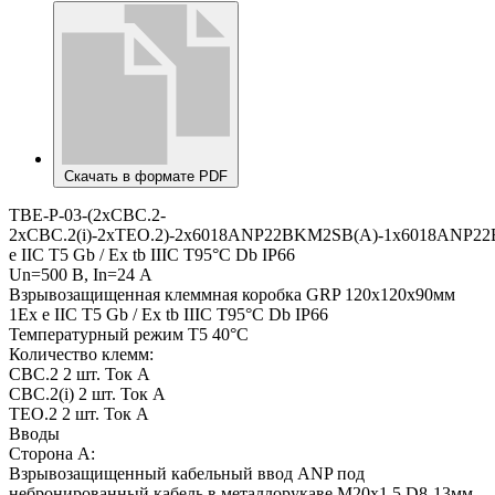
Скачать в формате PDF
TBE-P-03-(2xCBC.2-
2xCBC.2(i)-2xTEO.2)-2x6018ANP22BKM2SB(A)-1x6018ANP2
e IIC Т5 Gb / Ex tb IIIC T95°C Db IP66
Un=500 В, In=24 А
Взрывозащищенная клеммная коробка GRP 120x120x90мм
1Ex e IIC Т5 Gb / Ex tb IIIC T95°C Db IP66
Температурный режим Т5 40°C
Количество клемм:
CBC.2 2 шт. Ток А
CBC.2(i) 2 шт. Ток А
TEO.2 2 шт. Ток А
Вводы
Сторона А:
Взрывозащищенный кабельный ввод ANP под
небронированный кабель в металлорукаве M20х1,5 D8-13мм,