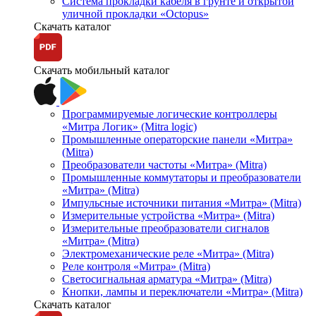
Система прокладки кабеля в грунте и открытой
уличной прокладки «Octopus»
Скачать каталог
Скачать мобильный каталог
Программируемые логические контроллеры
«Митра Логик» (Mitra logic)
Промышленные операторские панели «Митра»
(Mitra)
Преобразователи частоты «Митра» (Mitra)
Промышленные коммутаторы и преобразователи
«Митра» (Mitra)
Импульсные источники питания «Митра» (Mitra)
Измерительные устройства «Митра» (Mitra)
Измерительные преобразователи сигналов
«Митра» (Mitra)
Электромеханические реле «Митра» (Mitra)
Реле контроля «Митра» (Mitra)
Светосигнальная арматура «Митра» (Mitra)
Кнопки, лампы и переключатели «Митра» (Mitra)
Скачать каталог