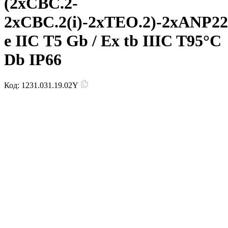
(2xCBC.2-
2xCBC.2(i)-2xTEO.2)-2xANP
e IIC Т5 Gb / Ex tb IIIC T95°C
Db IP66
Код:
1231.031.19.02Y