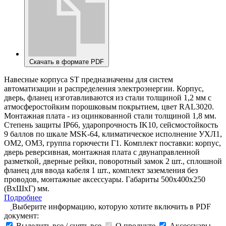
Скачать в формате PDF
Навесные корпуса ST предназначены для систем
автоматизации и распределения электроэнергии. Корпус,
дверь, фланец изготавливаются из стали толщиной 1,2 мм с
атмосферостойким порошковым покрытием, цвет RAL3020.
Монтажная плата - из оцинкованной стали толщиной 1,8 мм.
Степень защиты IP66, ударопрочность IK10, сейсмостойкость
9 баллов по шкале MSK-64, климатическое исполнение УХЛ1,
ОМ2, ОМ3, группа горючести Г1. Комплект поставки: корпус,
дверь реверсивная, монтажная плата с двунаправленной
разметкой, дверные рейки, поворотный замок 2 шт., сплошной
фланец для ввода кабеля 1 шт., комплект заземления без
проводов, монтажные аксессуары. Габариты 500x400x250
(ВхШхГ) мм.
Подробнее
Выберите информацию, которую хотите включить в PDF
документ:
Выделить все / снять все
О продукте
Аксессуары