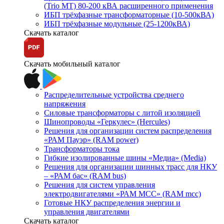
(Trio MT) 80-200 кВА расширенного применения
ИБП трёхфазные трансформаторные (10-500кВА)
ИБП трёхфазные модульные (25-1200кВА)
Скачать каталог
Скачать мобильный каталог
Распределительные устройства среднего
напряжения
Силовые трансформаторы с литой изоляцией
Шинопроводы «Геркулес» (Hercules)
Решения для организации систем распределения
«РАМ Пауэр» (RAM power)
Трансформаторы тока
Гибкие изолированные шины «Медиа» (Media)
Решения для организации шинных трасс для НКУ
– «РАМ бас» (RAM bus)
Решения для систем управления
электродвигателями «РАМ МСС» (RAM mcc)
Готовые НКУ распределения энергии и
управления двигателями
Скачать каталог