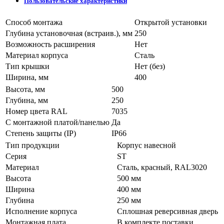
Пользовательские характеристики
Способ монтажа
Открытой установки
Глубина установочная (встраив.), мм
250
Возможность расширения
Нет
Материал корпуса
Сталь
Тип крышки
Нет (без)
Ширина, мм
400
Высота, мм
500
Глубина, мм
250
Номер цвета RAL
7035
С монтажной платой/панелью
Да
Степень защиты (IP)
IP66
Тип продукции
Корпус навесной
Серия
ST
Материал
Сталь, красный, RAL3020
Высота
500 мм
Ширина
400 мм
Глубина
250 мм
Исполнение корпуса
Сплошная реверсивная дверь
Монтажная плата
В комплекте поставки