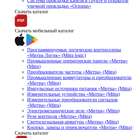
Система прокладки кабеля в грунте и открытой
уличной прокладки «Octopus»
Скачать каталог
Скачать мобильный каталог
Программируемые логические контроллеры
«Митра Логик» (Mitra logic)
Промышленные операторские панели «Митра»
(Mitra)
Преобразователи частоты «Митра» (Mitra)
Промышленные коммутаторы и преобразователи
«Митра» (Mitra)
Импульсные источники питания «Митра» (Mitra)
Измерительные устройства «Митра» (Mitra)
Измерительные преобразователи сигналов
«Митра» (Mitra)
Электромеханические реле «Митра» (Mitra)
Реле контроля «Митра» (Mitra)
Светосигнальная арматура «Митра» (Mitra)
Кнопки, лампы и переключатели «Митра» (Mitra)
Скачать каталог