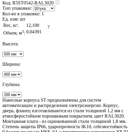
Код:
R5ST0542-RAL3020
Тип упаковки:
Кол-во в упаковке:
1
Ед. изм:
шт
Вес, кг:
12,100
?
3
0,04391
Объем, м
:
Высота:
Ширина:
Глубина:
Навесные корпуса ST предназначены для систем
автоматизации и распределения электроэнергии. Корпус,
дверь, фланец изготавливаются из стали толщиной 1,2 мм с
атмосферостойким порошковым покрытием, цвет RAL3020.
Монтажная плата - из оцинкованной стали толщиной 1,8 мм.
Степень защиты IP66, ударопрочность IK10, сейсмостойкость
9 баллов по шкале MSK-64, климатическое исполнение УХЛ1,