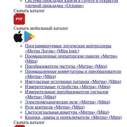
Система прокладки кабеля в грунте и открытой
уличной прокладки «Octopus»
Скачать каталог
Скачать мобильный каталог
Программируемые логические контроллеры
«Митра Логик» (Mitra logic)
Промышленные операторские панели «Митра»
(Mitra)
Преобразователи частоты «Митра» (Mitra)
Промышленные коммутаторы и преобразователи
«Митра» (Mitra)
Импульсные источники питания «Митра» (Mitra)
Измерительные устройства «Митра» (Mitra)
Измерительные преобразователи сигналов
«Митра» (Mitra)
Электромеханические реле «Митра» (Mitra)
Реле контроля «Митра» (Mitra)
Светосигнальная арматура «Митра» (Mitra)
Кнопки, лампы и переключатели «Митра» (Mitra)
Скачать каталог