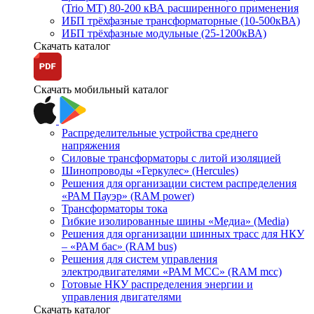
(Trio MT) 80-200 кВА расширенного применения
ИБП трёхфазные трансформаторные (10-500кВА)
ИБП трёхфазные модульные (25-1200кВА)
Скачать каталог
Скачать мобильный каталог
Распределительные устройства среднего
напряжения
Силовые трансформаторы с литой изоляцией
Шинопроводы «Геркулес» (Hercules)
Решения для организации систем распределения
«РАМ Пауэр» (RAM power)
Трансформаторы тока
Гибкие изолированные шины «Медиа» (Media)
Решения для организации шинных трасс для НКУ
– «РАМ бас» (RAM bus)
Решения для систем управления
электродвигателями «РАМ МСС» (RAM mcc)
Готовые НКУ распределения энергии и
управления двигателями
Скачать каталог