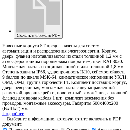
Скачать в формате PDF
Навесные корпуса ST предназначены для систем
автоматизации и распределения электроэнергии. Корпус,
дверь, фланец изготавливаются из стали толщиной 1,2 мм с
атмосферостойким порошковым покрытием, цвет RAL3020.
Монтажная плата - из оцинкованной стали толщиной 1,8 мм.
Степень защиты IP66, ударопрочность IK10, сейсмостойкость
9 баллов по шкале MSK-64, климатическое исполнение УХЛ1,
ОМ2, ОМ3, группа горючести Г1. Комплект поставки: корпус,
дверь реверсивная, монтажная плата с двунаправленной
разметкой, дверные рейки, поворотный замок 2 шт., сплошной
фланец для ввода кабеля 1 шт., комплект заземления без
проводов, монтажные аксессуары. Габариты 500x400x200
(ВхШхГ) мм.
Подробнее
Выберите информацию, которую хотите включить в PDF
документ:
Выделить все / снять все
О продукте
Аксессуары