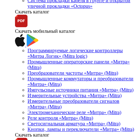
Система прокладки кабеля в грунте и открытой
уличной прокладки «Octopus»
Скачать каталог
Скачать мобильный каталог
Программируемые логические контроллеры
«Митра Логик» (Mitra logic)
Промышленные операторские панели «Митра»
(Mitra)
Преобразователи частоты «Митра» (Mitra)
Промышленные коммутаторы и преобразователи
«Митра» (Mitra)
Импульсные источники питания «Митра» (Mitra)
Измерительные устройства «Митра» (Mitra)
Измерительные преобразователи сигналов
«Митра» (Mitra)
Электромеханические реле «Митра» (Mitra)
Реле контроля «Митра» (Mitra)
Светосигнальная арматура «Митра» (Mitra)
Кнопки, лампы и переключатели «Митра» (Mitra)
Скачать каталог