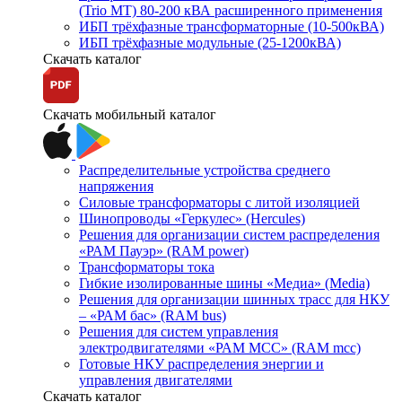
(Trio MT) 80-200 кВА расширенного применения
ИБП трёхфазные трансформаторные (10-500кВА)
ИБП трёхфазные модульные (25-1200кВА)
Скачать каталог
Скачать мобильный каталог
Распределительные устройства среднего
напряжения
Силовые трансформаторы с литой изоляцией
Шинопроводы «Геркулес» (Hercules)
Решения для организации систем распределения
«РАМ Пауэр» (RAM power)
Трансформаторы тока
Гибкие изолированные шины «Медиа» (Media)
Решения для организации шинных трасс для НКУ
– «РАМ бас» (RAM bus)
Решения для систем управления
электродвигателями «РАМ МСС» (RAM mcc)
Готовые НКУ распределения энергии и
управления двигателями
Скачать каталог