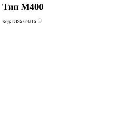
Тип M400
Код:
DIS6724316