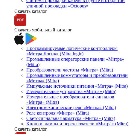
Система прокладки кабеля в грунте и открытой
уличной прокладки «Octopus»
Скачать каталог
Скачать мобильный каталог
Программируемые логические контроллеры
«Митра Логик» (Mitra logic)
Промышленные операторские панели «Митра»
(Mitra)
Преобразователи частоты «Митра» (Mitra)
Промышленные коммутаторы и преобразователи
«Митра» (Mitra)
Импульсные источники питания «Митра» (Mitra)
Измерительные устройства «Митра» (Mitra)
Измерительные преобразователи сигналов
«Митра» (Mitra)
Электромеханические реле «Митра» (Mitra)
Реле контроля «Митра» (Mitra)
Светосигнальная арматура «Митра» (Mitra)
Кнопки, лампы и переключатели «Митра» (Mitra)
Скачать каталог