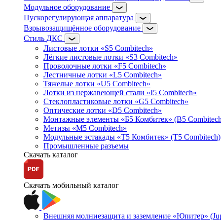
Модульное оборудование
Пускорегулирующая аппаратура
Взрывозащищённое оборудование
Стиль ДКС
Листовые лотки «S5 Combitech»
Лёгкие листовые лотки «S3 Combitech»
Проволочные лотки «F5 Combitech»
Лестничные лотки «L5 Combitech»
Тяжелые лотки «U5 Combitech»
Лотки из нержавеющей стали «I5 Combitech»
Стеклопластиковые лотки «G5 Combitech»
Оптические лотки «D5 Combitech»
Монтажные элементы «Б5 Комбитек» (B5 Combitech
Метизы «M5 Combitech»
Модульные эстакады «Т5 Комбитек» (T5 Combitech)
Промышленные разъемы
Скачать каталог
Скачать мобильный каталог
Внешняя молниезащита и заземление «Юпитер» (Jupi