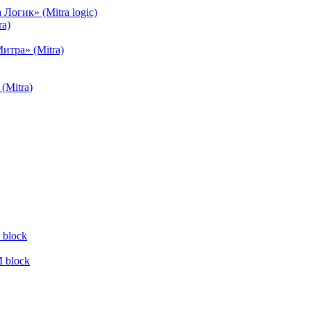
огик» (Mitra logic)
a)
тра» (Mitra)
(Mitra)
block
 block