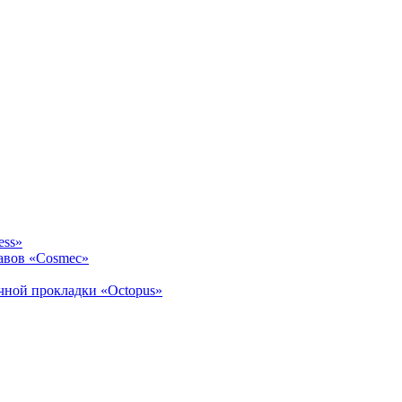
ess»
авов «Cosmec»
ичной прокладки «Octopus»