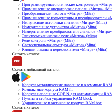
Программируемые логические контроллеры «Митра Л
Промышленные операторские панели «Митра» (Mitr
Преобразователи частоты «Митра» (Mitra)
Промышленные коммутаторы и преобразователи «Ми
Импульсные источники питания «Митра» (Mitra)
Измерительные устройства «Митра» (Mitra)
Измерительные преобразователи сигналов «Митра» 
Электромеханические реле «Митра» (Mitra)
Реле контроля «Митра» (Mitra)
Светосигнальная арматура «Митра» (Mitra)
Кнопки, лампы и переключатели «Митра» (Mitra)
Скачать каталог
Скачать мобильный каталог
Корпуса металлические навесные и клеммные RAM 
Компактные корпуса RAM fit
Корпуса напольные CQE N для автоматизации RAM
Пульты и стойки управления RAM block
Ударопрочные пластиковые корпуса RAM box
Скачать каталог