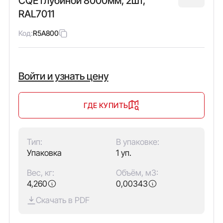
CQE глубиной 8000мм, 2шт,
RAL7011
Код:
R5A800
Войти и узнать цену
ГДЕ КУПИТЬ
Тип:
В упаковке:
Упаковка
1 уп.
Вес, кг:
Объём, м3:
4,260
0,00343
Скачать в PDF