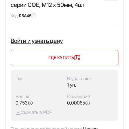
серии CQE, М12 x 50мм, 4шт
Код:
R5A45
Войти и узнать цену
ГДЕ КУПИТЬ
Тип:
В упаковке:
1 уп.
Вес, кг:
Объём, м3:
0,753
0,00065
Скачать в PDF
Тип компонента/запасной части:
Ножки