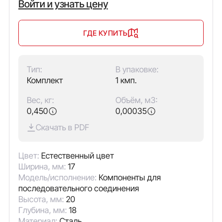
Войти и узнать цену
ГДЕ КУПИТЬ
Тип:
В упаковке:
Комплект
1 кмп.
Вес, кг:
Объём, м3:
0,450
0,00035
Скачать в PDF
Цвет:
Естественный цвет
Ширина, мм:
17
Модель/исполнение:
Компоненты для
последовательного соединения
Высота, мм:
20
Глубина, мм:
18
Материал:
Сталь